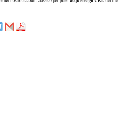
acquisire gli URL
re nel nostro account classico per poter
dei file