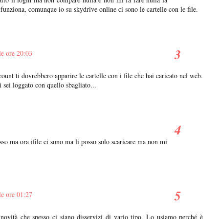
 funziona, comunque io su skydrive online ci sono le cartelle con le file.
e ore 20:03
ccount ti dovrebbero apparire le cartelle con i file che hai caricato nel web.
 sei loggato con quello sbagliato...
so ma ora ifile ci sono ma li posso solo scaricare ma non mi
e ore 01:27
novità che spesso ci siano disservizi di vario tipo. Lo usiamo perché è