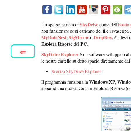
SkyDrive
Ho spesso parlato di
come dell'
hostin
non funzionare se si caricano dei file Javascript.
MyDataNest
,
SigMirror
o
DropBox
,
è adesso 
Esplora Risorse
PC
del
.
⇐
SkyDrive Explorer
è un software sviluppato al d
le nostre cartelle su detto spazio direttamente da
Scarica SkyDrive Explorer
-
Windows XP, Windows
Il programma funziona in
Esplora Risorse
apparirà una nuova icona in
(o