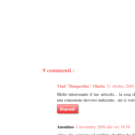
9 commenti :
Vlad "Dueperdue" Olariu
31 ottobre 2009 
Molto interessante il tuo articolo... la cosa 
una conessione davvero indecente.. mi ci vorre
Rispondi
Anonimo
6 novembre 2009 alle ore 18:56
salve : ho scaricato ed istallato skydrive ho 