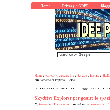
Home
Privacy e GDPR
Blogg
Home
caricare
caricare file
desktop
hosting
SkyDr
direttamente da Esplora Risorse.
Pubblicato il 30/10/09
- aggiornato il
3
Skydrive Explorer per gestire lo spaz
Ernesto Tirinnanzi
By
con etichette
caricare
,
caric