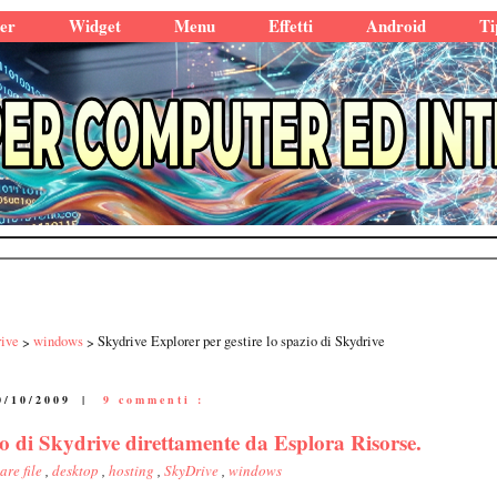
er
Widget
Menu
Effetti
Android
Ti
ive
windows
Skydrive Explorer per gestire lo spazio di Skydrive
0/10/2009
|
9 commenti :
io di Skydrive direttamente da Esplora Risorse.
are file
,
desktop
,
hosting
,
SkyDrive
,
windows