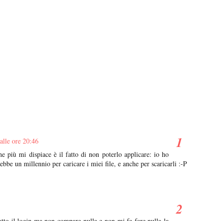
alle ore 20:46
che più mi dispiace è il fatto di non poterlo applicare: io ho
bbe un millennio per caricare i miei file, e anche per scaricarli :-P
fatto il login ma non compare nulla e non mi fa fare nulla la