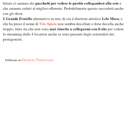
pacchetti per vedere le partite collegandosi alla rete
futuro ci saranno dei
e
che saranno ceduti al miglior offerente. Probabilmente questo succederà anche
con gli show.
Grande Fratello
Lele Mora
Il
alternativo in rete, di cui è direttore artistico
, e
Vite Spiate
che ha preso il nome di
non sembra decollare o forse decolla anche
mai riuscito a collegarmi con il sito
troppo; fatto sta che non sono
per vedere
lo streaming dalle 4 location anche se sono presenti degli screenshot dei
protagonisti.
Ernesto Tirinnanzi
Pubblicato da