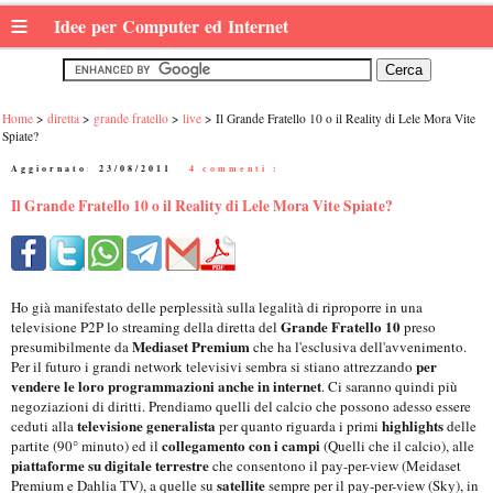
≡
Idee per Computer ed Internet
Home
diretta
grande fratello
live
Il Grande Fratello 10 o il Reality di Lele Mora Vite
Spiate?
Aggiornato:
23/08/2011
|
4 commenti :
Il Grande Fratello 10 o il Reality di Lele Mora Vite Spiate?
Ho già manifestato delle perplessità sulla legalità di riproporre in una
Grande Fratello 10
televisione P2P lo streaming della diretta del
preso
Mediaset Premium
presumibilmente da
che ha l'esclusiva dell'avvenimento.
per
Per il futuro i grandi network televisivi sembra si stiano attrezzando
vendere le loro programmazioni anche in internet
. Ci saranno quindi più
negoziazioni di diritti. Prendiamo quelli del calcio che possono adesso essere
televisione generalista
highlights
ceduti alla
per quanto riguarda i primi
delle
collegamento con i campi
partite (90° minuto) ed il
(Quelli che il calcio), alle
piattaforme su digitale terrestre
che consentono il pay-per-view (Meidaset
satellite
Premium e Dahlia TV), a quelle su
sempre per il pay-per-view (Sky), in