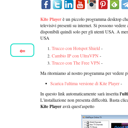
Kite Player
è un piccolo programma desktop che p
televisivi presenti su internet. Si possono vedere 
disponibili quindi solo per gli utenti USA. A men
USA
Trucco con Hotspot Shield
-
⇐
Cambio IP con UltraVPN
-
Trucco con The Free VPN
-
Ma ritorniamo al nostro programma per vedere più
Scarica l'ultima versione di Kite Player
-
l'ul
In questo link automaticamente sarà inserita
L'installazione non presenta difficoltà. Basta cl
Kite Player
avrà quest'aspetto