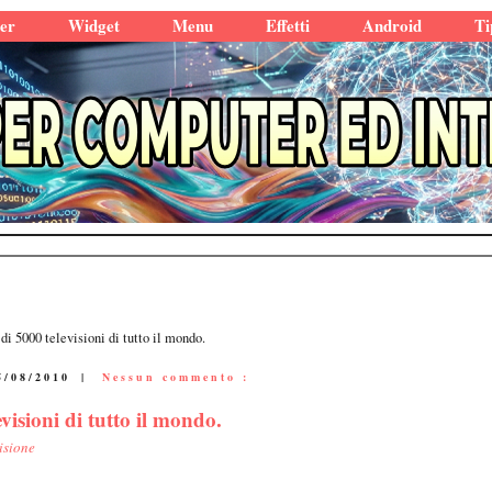
er
Widget
Menu
Effetti
Android
Ti
di 5000 televisioni di tutto il mondo.
5/08/2010
|
Nessun commento :
visioni di tutto il mondo.
isione