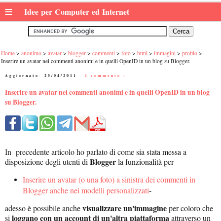
≡
Idee per Computer ed Internet
Home
anonimo
avatar
blogger
commenti
foto
html
immagini
profilo
Inserire un avatar nei commenti anonimi e in quelli OpenID in un blog su Blogger.
Aggiornato:
25/04/2011
|
1 commento :
Inserire un avatar nei commenti anonimi e in quelli OpenID in un blog
su Blogger.
In precedente articolo ho parlato di come sia stata messa a
Blogger
disposizione degli utenti di
la funzionalità per
Inserire un avatar (o una foto) a sinistra dei commenti in
Blogger anche nei modelli personalizzati
-
visualizzare un'immagine
adesso è possibile anche
per coloro che
loggano con un account di un'altra piattaforma
si
attraverso un