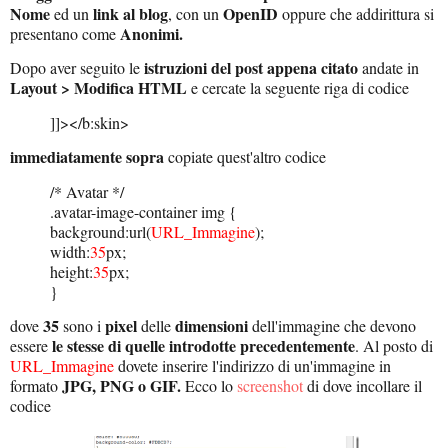
Nome
link al blog
OpenID
ed un
, con un
oppure che addirittura si
Anonimi.
presentano come
istruzioni del post appena citato
Dopo aver seguito le
andate in
Layout > Modifica HTML
e cercate la seguente riga di codice
]]></b:skin>
immediatamente sopra
copiate quest'altro codice
/* Avatar */
.avatar-image-container img {
background:url(
URL_Immagine
);
width:
35
px;
height:
35
px;
}
35
pixel
dimensioni
dove
sono i
delle
dell'immagine che devono
le stesse di quelle introdotte precedentemente
essere
. Al posto di
URL_Immagine
dovete inserire l'indirizzo di un'immagine in
JPG, PNG o GIF.
formato
Ecco lo
screenshot
di dove incollare il
codice