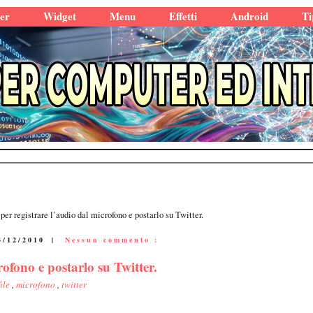
er
Widget
Menu
Effetti
Android
Ti
 per registrare l’audio dal microfono e postarlo su Twitter.
4/12/2010
|
Nessun commento :
rofono e postarlo su Twitter.
file
,
microfono
,
twitter