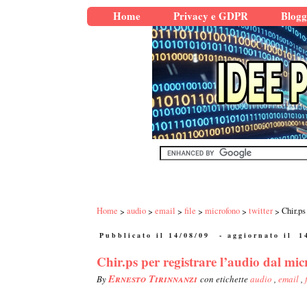
Home
Privacy e GDPR
Blogg
Home
audio
email
file
microfono
twitter
Chir.ps
Pubblicato il 14/08/09
- aggiornato il
1
Chir.ps per registrare l’audio dal mic
Ernesto Tirinnanzi
By
con etichette
audio
,
email
,