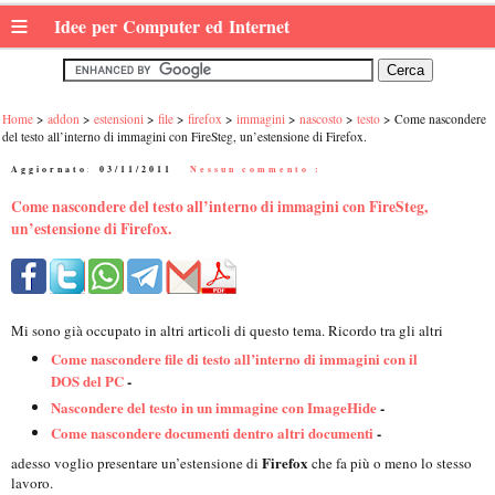
≡
Idee per Computer ed Internet
Home
addon
estensioni
file
firefox
immagini
nascosto
testo
Come nascondere
del testo all’interno di immagini con FireSteg, un’estensione di Firefox.
Aggiornato:
03/11/2011
|
Nessun commento :
Come nascondere del testo all’interno di immagini con FireSteg,
un’estensione di Firefox.
Mi sono già occupato in altri articoli di questo tema. Ricordo tra gli altri
Come nascondere file di testo all’interno di immagini con il
DOS del PC
-
Nascondere del testo in un immagine con ImageHide
-
Come nascondere documenti dentro altri documenti
-
Firefox
adesso voglio presentare un’estensione di
che fa più o meno lo stesso
lavoro.