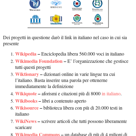
Dei progetti in questione darò il link in italiano nel caso in cui sia
presente
Wikipedia
–
Enciclopedia libera 560.000 voci in italiano
Wikimedia Foundation
–
E’ l’organizzazione che gestisce
tutti questi progetti
Wiktionary
–
dizionari online in varie lingue tra cui
l’italiano. Basta inserire una parola per ottenerne
immediatamente la definizione
Wikiquote
–
aforismi e citazioni più di 8000
in italiano
.
Wikibooks
–
libri a contenuto aperto
Wikisource
–
biblioteca libera con più di 20.000 testi in
italiano
WikiNews
–
scrivere articoli che tutti possono liberamente
scaricare
Wikimedia Commons
–
un database di più di 4 milioni di