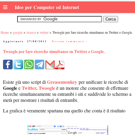
≡
Idee per Computer ed Internet
Home
google
ricerca
twitter
Twoogle per fare ricerche simultanee su Twitter e Google.
Aggiornato:
27/08/2011
|
Nessun commento :
Twoogle per fare ricerche simultanee su Twitter e Google.
Greasemonkey
Esiste già uno script di
per unificare le ricerche di
Google
Twitter
.
Twoogle
e
è un motore che consente di effettuare
ricerche simultaneamente su entrambi i siti e suddivide lo schermo a
metà per mostrare i risultati di entrambi.
La grafica è veramente spartana ma quello che conta è il risultato