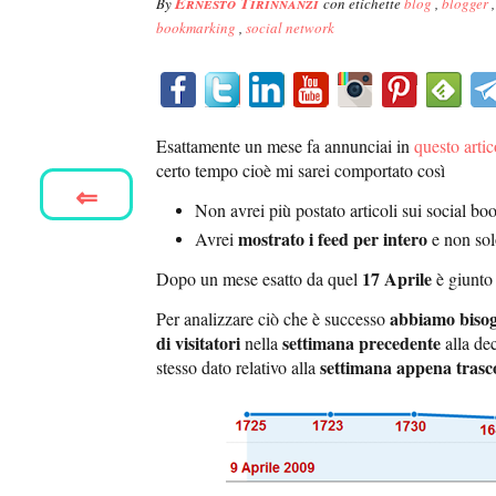
Ernesto Tirinnanzi
By
con etichette
blog
,
blogger
bookmarking
,
social network
Esattamente un mese fa annunciai in
questo artic
certo tempo cioè mi sarei comportato così
⇐
Non avrei più postato articoli sui social b
mostrato i feed per intero
Avrei
e non sol
17 Aprile
Dopo un mese esatto da quel
è giunto 
abbiamo bisog
Per analizzare ciò che è successo
di visitatori
settimana precedente
nella
alla de
settimana appena trasc
stesso dato relativo alla