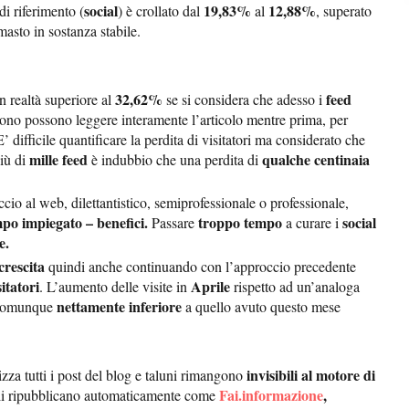
social
19,83%
12,88%
di riferimento (
) è crollato dal
al
, superato
masto in sostanza stabile.
32,62%
feed
in realtà superiore al
se si considera che adesso i
rono possono leggere interamente l’articolo mentre prima, per
E’ difficile quantificare la perdita di visitatori ma considerato che
mille feed
qualche centinaia
iù di
è indubbio che una perdita di
cio al web, dilettantistico, semiprofessionale o professionale,
po impiegato – benefici.
troppo tempo
social
Passare
a curare i
e.
crescita
quindi anche continuando con l’approccio precedente
itatori
Aprile
. L’aumento delle visite in
rispetto ad un’analoga
nettamente inferiore
comunque
a quello avuto questo mese
invisibili al motore di
izza tutti i post del blog e taluni rimangono
Fai.informazione
,
e li ripubblicano automaticamente come