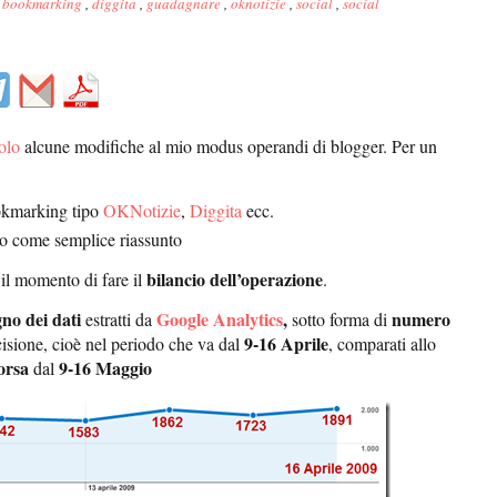
,
bookmarking
,
diggita
,
guadagnare
,
oknotizie
,
social
,
social
olo
alcune modifiche al mio modus operandi di blogger. Per un
ookmarking tipo
OKNotizie
,
Diggita
ecc.
o come semplice riassunto
bilancio dell’operazione
il momento di fare il
.
no dei dati
Google Analytics
,
numero
estratti da
sotto forma di
9-16 Aprile
cisione, cioè nel periodo che va dal
, comparati allo
orsa
9-16 Maggio
dal