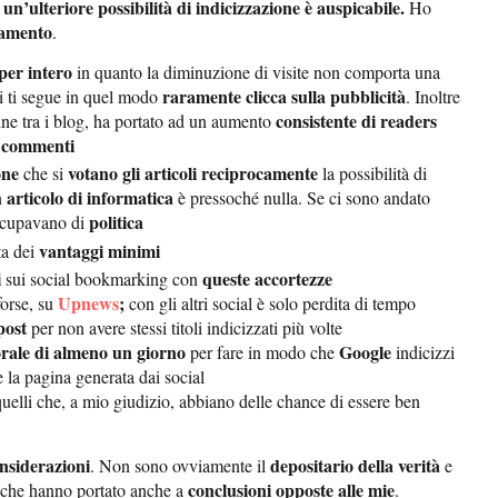
un’ulteriore possibilità di indicizzazione è auspicabile.
e
Ho
amento
.
per intero
in quanto la diminuzione di visite non comporta una
raramente clicca sulla pubblicità
i ti segue in quel modo
. Inoltre
consistente di readers
ne tra i blog, ha portato ad un aumento
i commenti
one
votano gli articoli reciprocamente
che si
la possibilità di
articolo di informatica
n
è pressoché nulla. Se ci sono andato
politica
 occupavano di
vantaggi minimi
a dei
i
queste accortezze
sui social bookmarking con
Upnews
;
forse, su
con gli altri social è solo perdita di tempo
post
per non avere stessi titoli indicizzati più volte
rale di almeno un giorno
Google
per fare in modo che
indicizzi
 la pagina generata dai social
elli che, a mio giudizio, abbiano delle chance di essere ben
onsiderazioni
depositario della verità
. Non sono ovviamente il
e
conclusioni opposte alle mie
che hanno portato anche a
.