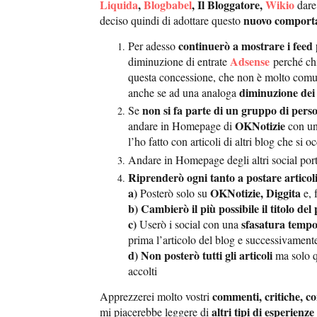
Liquida
,
Blogbabel
, Il Bloggatore,
Wikio
dar
nuovo comport
deciso quindi di adottare questo
continuerò a mostrare i feed 
Per adesso
Adsense
diminuzione di entrate
perché ch
questa concessione, che non è molto comu
diminuzione de
anche se ad una analoga
non si fa parte di un gruppo di pers
Se
OKNotizie
andare in Homepage di
con u
l’ho fatto con articoli di altri blog che si
Andare in Homepage degli altri social port
Riprenderò ogni tanto a postare articol
a)
OKNotizie, Diggita
Posterò solo su
e, 
b) Cambierò il più possibile il titolo del 
c)
sfasatura tempo
Userò i social con una
prima l’articolo del blog e successivamente
d)
Non posterò tutti gli articoli
ma solo qu
accolti
commenti, critiche, c
Apprezzerei molto vostri
altri tipi di esperienze
mi piacerebbe leggere di