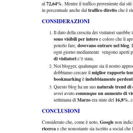
72,64%
al
.
Mentre il traffico proveniente dai siti 
traffico diretto
in percentuale anche dal
che è ri
CONSIDERAZIONI
Il dato della crescita dei visitatori sarebbe 
sono visibili per intero
e coloro che li ap
dovevano entrare nel blog
poterlo fare,
. 
ogni giorno mediamente vengono aperti p
di visitatori
c’è stata.
Noi blogger, qualunque sia il nostro approc
miglior rapporto
tem
dobbiamo cercare il
bookmarking
indubbiamente perdent
è
naturale trend di 
Questo blog ha un suo
comunque un aumento di vis
avrei avuto
Marzo
16,8%
settimana di
era stato del
, 
CONCLUSIONI
Google
Considerato che, come è noto,
non indic
ricerca
e che nonostante sia iscritto a social ch