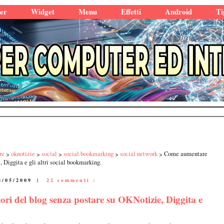
er
Widget
Menu
Effetti
Android
Ti
re
oknotizie
social
social bookmarking
social network
Come aumentare
, Diggita e gli altri social bookmarking.
8/05/2009
|
22 commenti :
ri del blog senza postare su OKNotizie, Diggita e