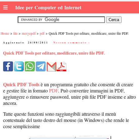
≡
Idee per Computer ed Internet
Home
file
mergepdf
pdf
Quick PDF Tools per editare, modificare, unire file PDF.
Aggiornato:
26/08/2011
|
Nessun commento :
Quick PDF Tools per editare, modificare, unire file PDF.
Quick PDF Tools
è un programma gratuito che consente di creare
e gestire file in formato
PDF
. Può convertire immagini in PDF,
aggiungere o rimuovere password, unire più file PDF insieme e altro
ancora.
Tutte queste funzioni sono raggiungibili attraverso il menù
contestuale del tasto destro del mouse (in Windows) che rende le
cose semplicissime