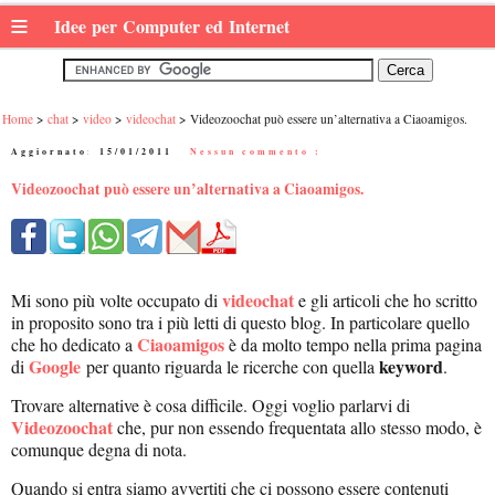
≡
Idee per Computer ed Internet
Home
chat
video
videochat
Videozoochat può essere un’alternativa a Ciaoamigos.
Aggiornato:
15/01/2011
|
Nessun commento :
Videozoochat può essere un’alternativa a Ciaoamigos.
videochat
Mi sono più volte occupato di
e gli articoli che ho scritto
in proposito sono tra i più letti di questo blog. In particolare quello
Ciaoamigos
che ho dedicato a
è da molto tempo nella prima pagina
Google
keyword
di
per quanto riguarda le ricerche con quella
.
Trovare alternative è cosa difficile. Oggi voglio parlarvi di
Videozoochat
che, pur non essendo frequentata allo stesso modo, è
comunque degna di nota.
Quando si entra siamo avvertiti che ci possono essere contenuti