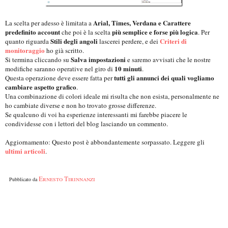
Arial, Times, Verdana e Carattere
La scelta per adesso è limitata a
predefinito account
più semplice e forse più logica
che poi è la scelta
. Per
Stili degli angoli
Criteri di
quanto riguarda
lascerei perdere, e dei
monitoraggio
ho già scritto.
Salva impostazioni
Si termina cliccando su
e saremo avvisati che le nostre
10 minuti
modifiche saranno operative nel giro di
.
tutti gli annunci dei quali vogliamo
Questa operazione deve essere fatta per
cambiare aspetto grafico
.
Una combinazione di colori ideale mi risulta che non esista, personalmente ne
ho cambiate diverse e non ho trovato grosse differenze.
Se qualcuno di voi ha esperienze interessanti mi farebbe piacere le
condividesse con i lettori del blog lasciando un commento.
Aggiornamento: Questo post è abbondantemente sorpassato. Leggere gli
ultimi articoli
.
Ernesto Tirinnanzi
Pubblicato da