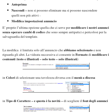
Anteprima
Nascondi –
non si possono eliminare ma si possono nascondere
quelli non più attivi -
Modifica impostazioni annuncio
modificare i nostri annunci
E’ proprio l’ultima opzione quella che ci serve per
senza operare cambi di codice
che sono sempre antipatici e pericolosi per la
salvaguardia del template.
abbiamo selezionato
La modifica è limitata solo all’annuncio che
e non
Formato
modificare i
riguarda gli altri. La videata successiva ci consente in
di
contenuti
testo e illustrati – solo testo – solo illustrati
(
)
Colori
menù a discesa
in
di selezionare una tavolozza diversa con il
Tipo di Carattere – e questa è la novità –
font degli annunci
in
di scegliere il