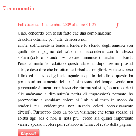
7 commenti :
Follettarosa
4 settembre 2009 alle ore 01:25
Ciao, concordo con te sul fatto che una combinazione
di colori ottimale per tutti, di sicuro non
esiste, solitamente si tende a fondere lo sfondo degli annunci con
quello delle pagine del sito e a nascondere con lo stesso
sistema(colore sfondo = colore annuncio) anche i bordi.
Personalmente ho adottato questo sistema dopo averne provati
altri, e devo dire che ho ottenuto i risultati migliori. Ho anche reso
i link ed il testo degli ads uguale a quello del sito e questo ha
portato ad un aumento del ctr. Col passare del tempo,avendo una
percentuale di utenti non bassa che ritorna sul sito, ho notato che i
clic andavano a diminuire(a parità di impression) pertanto ho
preovveduto a cambiare colore ai link e al testo in modo da
renderli piu' evidenti(ma non usando colori eccessivamente
diversi). Purtroppo dopo un pò un visitatore che torna spesso, si
abitua agli ads e non li nota piu', credo sia quindi importante
variare spesso i colori pur restando in tema col resto della pagina.
Rispondi