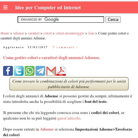
≡
Idee per Computer ed Internet
Home
adsense
caratteri
colori
criteri monitoraggio
font
Come gestire colori e
caratteri degli annunci Adsense.
Aggiornato:
15/02/2017
|
7 commenti :
Come gestire colori e caratteri degli annunci Adsense.
Come trovare le combinazioni di colori più performanti per le unità
pubblicitarie di Adsense.
Adsense
I colori degli annunci di
si possono gestire da sempre, ultimamente è
font del testo
stata introdotta anche la possibilità di scegliere i
.
codici dei colori
Si presume che chi sta leggendo conosca cosa sono i
, se
qualcuno non lo sa può leggersi
quest’articolo
.
Adsense
Impostazioni Adsense>Tavolozze
Dopo essere entrati in
si seleziona
dei colori