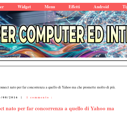
er
Widget
Menu
Effetti
Android
Ti
nnect nato per far concorrenza a quello di Yahoo ma che promette molto di più.
3/08/2016
|
1 commento :
ct nato per far concorrenza a quello di Yahoo ma