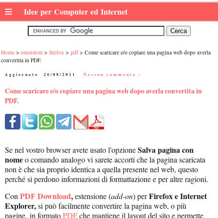
≡
Idee per Computer ed Internet
Home
estensioni
firefox
pdf
Come scaricare e/o copiare una pagina web dopo averla
convertita in PDF.
Aggiornato:
26/08/2011
|
Nessun commento :
Come scaricare e/o copiare una pagina web dopo averla convertita in
PDF.
Salva pagina con
Se nel vostro browser avete usato l'opzione
nome
o comando analogo vi sarete accorti che la pagina scaricata
non è che sia proprio identica a quella presente nel web, questo
perché si perdono informazioni di formattazione e per altre ragioni.
PDF Download
,
Firefox e Internet
Con
estensione (
add-on
) per
Explorer,
si può facilmente convertire la pagina web, o più
pagine,
in formato
PDF
che mantiene il layout del sito e permette