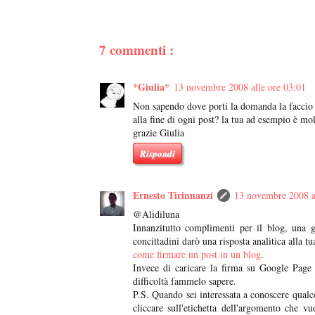
7 commenti :
*Giulia*
13 novembre 2008 alle ore 03:01
Non sapendo dove porti la domanda la faccio q
alla fine di ogni post? la tua ad esempio è mol
grazie Giulia
Rispondi
Ernesto Tirinnanzi
13 novembre 2008 a
@Alidiluna
Innanzitutto complimenti per il blog, una g
concittadini darò una risposta analitica alla t
come firmare un post in un blog
.
Invece di caricare la firma su Google Page 
difficoltà fammelo sapere.
P.S. Quando sei interessata a conoscere qualc
cliccare sull'etichetta dell'argomento che v