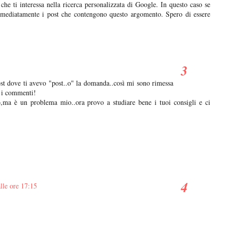
che ti interessa nella ricerca personalizzata di Google. In questo caso se
 immediatamente i post che contengono questo argomento. Spero di essere
ost dove ti avevo "post..o" la domanda..così mi sono rimessa
d i commenti!
,ma è un problema mio..ora provo a studiare bene i tuoi consigli e ci
lle ore 17:15