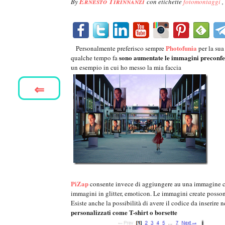
Ernesto Tirinnanzi
By
con etichette
fotomontaggi
,
Photofunia
Personalmente preferisco sempre
per la sua
sono aumentate le immagini preconfez
qualche tempo fa
un esempio in cui ho messo la mia faccia
⇐
PiZap
consente invece di aggiungere au una immagine che 
immagini in glitter, emoticon. Le immagini create possono
Esiste anche la possibilità di avere il codice da inserire 
personalizzati come T-shirt o borsette