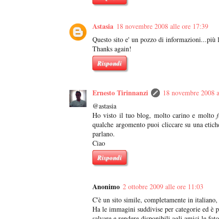
Astasia
18 novembre 2008 alle ore 17:39
Questo sito e' un pozzo di informazioni...più 
Thanks again!
Rispondi
Ernesto Tirinnanzi
18 novembre 2008 a
@astasia
Ho visto il tuo blog, molto carino e molto
qualche argomento puoi cliccare su una etichet
parlano.
Ciao
Rispondi
Anonimo
2 ottobre 2009 alle ore 11:03
C'è un sito simile, completamente in italiano,
Ha le immagini suddivise per categorie ed è po
salvare e rendere disponibili agli amici le fot