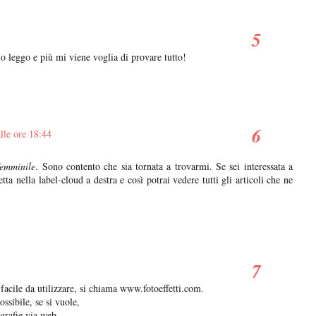
lo leggo e più mi viene voglia di provare tutto!
lle ore 18:44
femminile
. Sono contento che sia tornata a trovarmi. Se sei interessata a
ta nella label-cloud a destra e così potrai vedere tutti gli articoli che ne
 facile da utilizzare, si chiama www.fotoeffetti.com.
ssibile, se si vuole,
ografie via web.