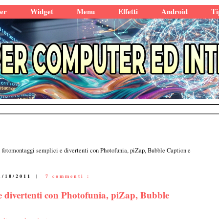
er
Widget
Menu
Effetti
Android
Ti
 fotomontaggi semplici e divertenti con Photofunia, piZap, Bubble Caption e
1/10/2011
|
7 commenti :
e divertenti con Photofunia, piZap, Bubble