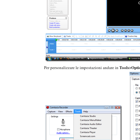
Tools>Opti
Per personalizzare le impostazioni andare in