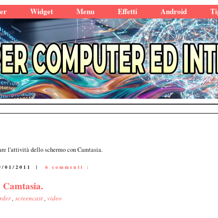
er
Widget
Menu
Effetti
Android
Ti
are l'attività dello schermo con Camtasia.
9/01/2011
|
6 commenti :
on Camtasia.
rder
,
screencast
,
video