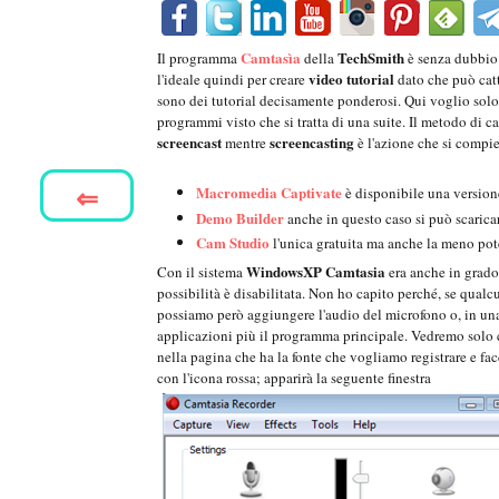
Camtasìa
TechSmith
Il programma
della
è senza dubbio 
video tutorial
l'ideale quindi per creare
dato che può cat
sono dei tutorial decisamente ponderosi. Qui voglio solo
programmi visto che si tratta di una suite. Il metodo di
screencast
screencasting
mentre
è l'azione che si compie
⇐
Macromedia Captivate
è disponibile una versione
Demo Builder
anche in questo caso si può scaricar
Cam Studio
l'unica gratuita ma anche la meno pot
WindowsXP Camtasia
Con il sistema
era anche in grado
possibilità è disabilitata. Non ho capito perché, se qua
possiamo però aggiungere l'audio del microfono o, in una 
applicazioni più il programma principale. Vedremo solo 
nella pagina che ha la fonte che vogliamo registrare e f
con l'icona rossa; apparirà la seguente finestra