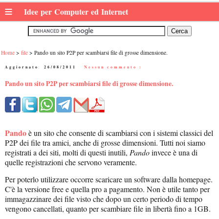
≡
Idee per Computer ed Internet
Home
file
Pando un sito P2P per scambiarsi file di grosse dimensione.
Aggiornato:
26/08/2011
|
Nessun commento :
Pando un sito P2P per scambiarsi file di grosse dimensione.
Pando
è un sito che consente di scambiarsi con i sistemi classici del
P2P dei file tra amici, anche di grosse dimensioni. Tutti noi siamo
registrati a dei siti, molti di questi inutili,
Pando
invece è una di
quelle registrazioni che servono veramente.
Per poterlo utilizzare occorre scaricare un software dalla homepage.
C'è la versione free e quella pro a pagamento. Non è utile tanto per
immagazzinare dei file visto che dopo un certo periodo di tempo
vengono cancellati, quanto per scambiare file in libertà fino a 1GB.