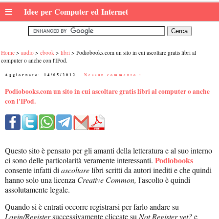
≡
Idee per Computer ed Internet
Home
audio
ebook
libri
Podiobooks.com un sito in cui ascoltare gratis libri al
computer o anche con l'IPod.
Aggiornato:
14/05/2012
|
Nessun commento :
Podiobooks.com un sito in cui ascoltare gratis libri al computer o anche
con l'IPod.
Questo sito è pensato per gli amanti della letteratura e al suo interno
Podiobooks
ci sono delle particolarità veramente interessanti.
consente infatti di
ascoltare
libri scritti da autori inediti e che quindi
hanno solo una licenza
Creative Common,
l'ascolto è quindi
assolutamente legale.
Quando si è entrati occorre registrarsi per farlo andare su
Login/Register
successivamente cliccate su
Not Register yet?
e