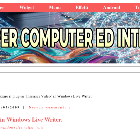
er
Widget
Menu
Effetti
Android
Ti
zzare il plug-in "Inserisci Video" in Windows Live Writer.
0/05/2009
|
Nessun commento :
" in Windows Live Writer.
,
windows live writer
,
wlw