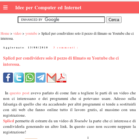
≡
Idee per Computer ed Internet
Home
video
youtube
Splicd per condividere solo il pezzo di filmato su Youtube che ci
interessa.
Aggiornato:
13/08/2010
|
3 commenti :
Splicd per condividere solo il pezzo di filmato su Youtube che ci
interessa.
In
questo post
avevo parlato di come fare a togliere le parti di un video che
non ci interessano e dei programmi che si potevano usare. Adesso sulla
falsariga di quello che sta accadendo per altri programmi si tende a sostituirli
con siti web che fanno online tutto il lavoro gratis, al massimo con una
registrazione.
Splicd
permette di estrarre da un video di
Youtube
la parte che ci interessa e di
condividerla generando un altro link. In questo caso non occorre neppure la
registrazione!