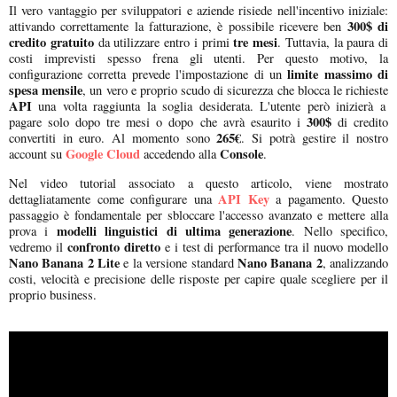
Il vero vantaggio per sviluppatori e aziende risiede nell'incentivo iniziale:
300$ di
attivando correttamente la fatturazione, è possibile ricevere ben
credito gratuito
tre mesi
da utilizzare entro i primi
. Tuttavia, la paura di
costi imprevisti spesso frena gli utenti. Per questo motivo, la
limite massimo di
configurazione corretta prevede l'impostazione di un
spesa mensile
, un vero e proprio scudo di sicurezza che blocca le richieste
API
una volta raggiunta la soglia desiderata. L'utente però inizierà a
300$
pagare solo dopo tre mesi o dopo che avrà esaurito i
di credito
265€
convertiti in euro. Al momento sono
. Si potrà gestire il nostro
Google Cloud
Console
account su
accedendo alla
.
Nel video tutorial associato a questo articolo, viene mostrato
API Key
dettagliatamente come configurare una
a pagamento. Questo
passaggio è fondamentale per sbloccare l'accesso avanzato e mettere alla
modelli linguistici di ultima generazione
prova i
. Nello specifico,
confronto diretto
vedremo il
e i test di performance tra il nuovo modello
Nano Banana 2 Lite
Nano Banana 2
e la versione standard
, analizzando
costi, velocità e precisione delle risposte per capire quale scegliere per il
proprio business.