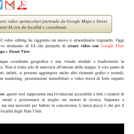
are video spettacolari partendo da Google Maps e Street
oni IA ora da località e coordinate.
 del video editing ha raggiunto un nuovo e straordinario traguardo. Oggi
creare video con
Google Flow
tivo strumento di IA che permette di
aps
Street View
e
.
nque coordinata geografica o una visuale stradale e trasformarla in
a. Non si tratta solo di muoversi all'interno della mappa: il vero punto di
ti, infatti, si possono aggiungere anche altri elementi grafici e testuali,
ent marketing, presentazioni immobiliari o video travel di forte impatto
deo
, questo tool rappresenta una rivoluzione accessibile a tutti i creatori di
li utenti e posizionarsi al meglio sui motori di ricerca. Imparare a
 ma una necessità per battere la concorrenza. L'unica pecca è che per il
località degli Stati Uniti.