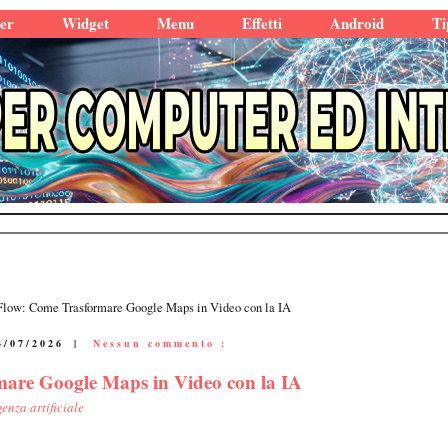
er
Widget
Menu
Effetti
Android
Ti
Flow: Come Trasformare Google Maps in Video con la IA
4/07/2026
|
Nessun commento :
are Google Maps in Video con la IA
genza artificiale