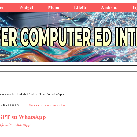
er
Widget
Menu
Effetti
Android
Ti
ini con la chat di ChatGPT su WhatsApp
8/06/2025
|
Nessun commento :
atGPT su WhatsApp
ificiale
,
whatsapp