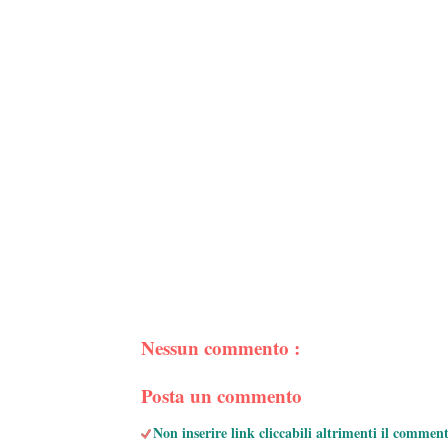
Nessun commento :
Posta un commento
Non inserire link cliccabili altrimenti il commen