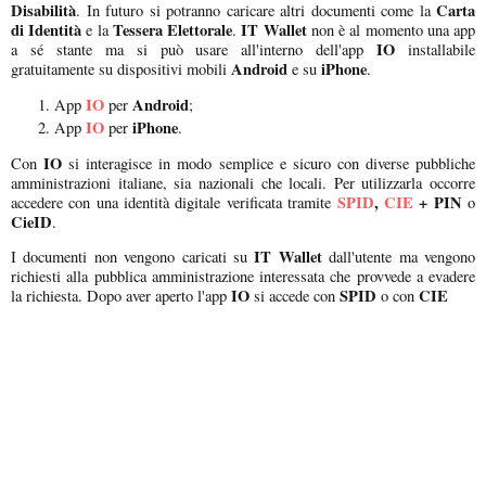
Disabilità
Carta
. In futuro si potranno caricare altri documenti come la
di Identità
Tessera Elettorale
IT Wallet
e la
.
non è al momento una app
IO
a sé stante ma si può usare all'interno dell'app
installabile
Android
iPhone
gratuitamente su dispositivi mobili
e su
.
IO
Android
App
per
;
IO
iPhone
App
per
.
IO
Con
si interagisce in modo semplice e sicuro con diverse pubbliche
amministrazioni italiane, sia nazionali che locali. Per utilizzarla occorre
SPID
,
CIE
+
PIN
accedere con una identità digitale verificata tramite
o
Cie
ID
.
IT Wallet
I documenti non vengono caricati su
dall'utente ma vengono
richiesti alla pubblica amministrazione interessata che provvede a evadere
IO
SPID
CIE
la richiesta. Dopo aver aperto l'app
si accede con
o con