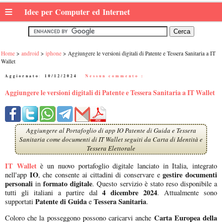
≡
Idee per Computer ed Internet
Home
android
iphone
Aggiungere le versioni digitali di Patente e Tessera Sanitaria a IT
Wallet
Aggiornato:
10/12/2024
|
Nessun commento :
Aggiungere le versioni digitali di Patente e Tessera Sanitaria a IT Wallet
Aggiungere al Portafoglio di app IO Patente di Guida e Tessera
Sanitaria come documenti di IT Wallet seguiti da Carta di Identità e
Tessera Elettorale
IT Wallet
è un nuovo portafoglio digitale lanciato in Italia, integrato
IO
gestire documenti
nell'app
, che consente ai cittadini di conservare e
personali
formato digitale
in
. Questo servizio è stato reso disponibile a
4 dicembre 2024
tutti gli italiani a partire dal
. Attualmente sono
Patente di Guida
Tessera Sanitaria
supportati
e
.
Carta Europea della
Coloro che la posseggono possono caricarvi anche