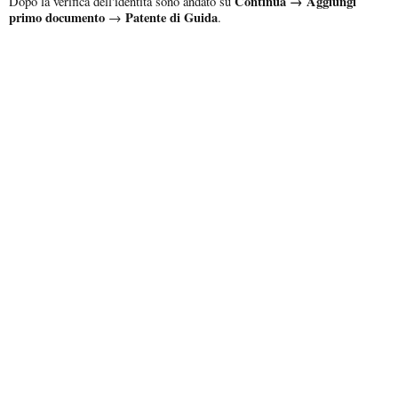
Continua → Aggiungi
Dopo la verifica dell'identità sono andato su
primo documento
Patente di Guida
→
.