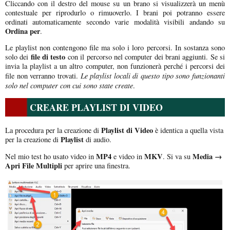
Cliccando con il destro del mouse su un brano si visualizzerà un menù
contestuale per riprodurlo o rimuoverlo. I brani poi potranno essere
ordinati automaticamente secondo varie modalità visibili andando su
Ordina per
.
Le playlist non contengono file ma solo i loro percorsi. In sostanza sono
file di testo
solo dei
con il percorso nel computer dei brani aggiunti. Se si
invia la playlist a un altro computer, non funzionerà perché i percorsi dei
Le playlist locali di questo tipo sono funzionanti
file non verranno trovati.
solo nel computer con cui sono state create
.
CREARE PLAYLIST DI VIDEO
Playlist di Video
La procedura per la creazione di
è identica a quella vista
Playlist
per la creazione di
di audio.
MP4
MKV
Media →
Nel mio test ho usato video in
e video in
. Si va su
Apri File Multipli
per aprire una finestra.