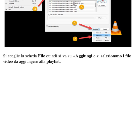
File
+Aggiungi
selezionano i file
Si sceglie la scheda
quindi si va su
e si
video
playlist
da aggiungere alla
.