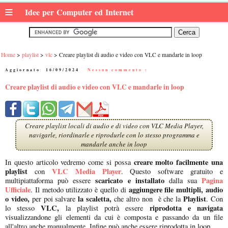
≡
Idee per Computer ed Internet
Home
playlist
vlc
Creare playlist di audio e video con VLC e mandarle in loop
Aggiornato:
16/09/2024
|
Nessun commento :
Creare playlist di audio e video con VLC e mandarle in loop
Creare playlist locali di audio e di video con VLC Media Player,
navigarle, riordinarle e riprodurle con lo stesso programma e
mandarle anche in loop
creare molto facilmente una
In questo articolo vedremo come si possa
playlist
VLC Media Player
con
. Questo software gratuito e
scaricato e installato
Pagina
multipiattaforma può essere
dalla sua
Ufficiale
aggiungere file multipli, audio
. Il metodo utilizzato è quello di
o video,
la scaletta,
Playlist
per poi salvare
che altro non è che la
. Con
VLC,
riprodotta e navigata
lo stesso
la playlist potrà essere
visualizzandone gli elementi da cui è composta e passando da un file
all'altro anche manualmente. Infine può anche essere riprodotta in loop.