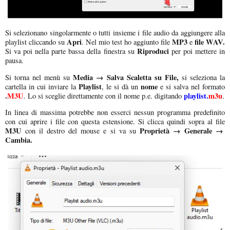
Si selezionano singolarmente o tutti insieme i file audio da aggiungere alla
Apri
MP3
file WAV.
playlist cliccando su
. Nel mio test ho aggiunto file
e
Riproduci
Si va poi nella parte bassa della finestra su
per poi mettere in
pausa.
Media → Salva Scaletta su File,
Si torna nel menù su
si seleziona la
Playlist
nome
cartella in cui inviare la
, le si dà un
e si salva nel formato
.
M3U
playlist.
m3u
. Lo si sceglie direttamente con il nome p.e. digitando
.
In linea di massima potrebbe non esserci nessun programma predefinito
con cui aprire i file con questa estensione. Si clicca quindi sopra al file
M3U
Proprietà → Generale →
con il destro del mouse e si va su
Cambia.