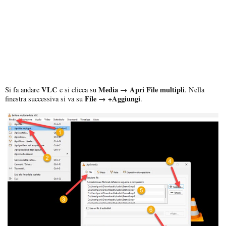
VLC
Media → Apri File multipli
Si fa andare
e si clicca su
. Nella
File → +Aggiungi
finestra successiva si va su
.