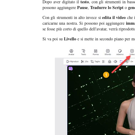
testo
Dopo aver digitato il
, con gli strumenti in bass
Pause
Tradurre lo Script
gene
possono aggiungere
,
o
edita il video
Con gli strumenti in alto invece si
che 
imma
caricarne una nostra. Si possono poi aggiungere
se fosse più corto di quello dell'avatar, verrà riprodott
Livello
Si va poi su
e si mette in secondo piano per mo