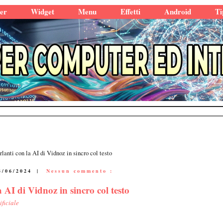
er
Widget
Menu
Effetti
Android
Ti
rlanti con la AI di Vidnoz in sincro col testo
4/06/2024
|
Nessun commento :
a AI di Vidnoz in sincro col testo
ificiale