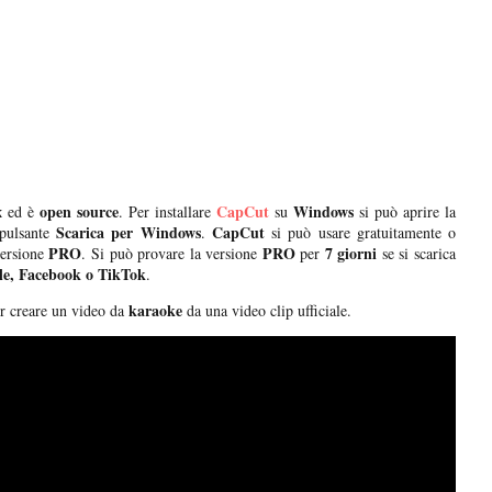
x
open source
CapCut
Windows
ed è
. Per installare
su
si può aprire la
Scarica per Windows
CapCut
pulsante
.
si può usare gratuitamente o
PRO
PRO
7 giorni
versione
. Si può provare la versione
per
se si scarica
le, Facebook o TikTok
.
karaoke
r creare un video da
da una video clip ufficiale.