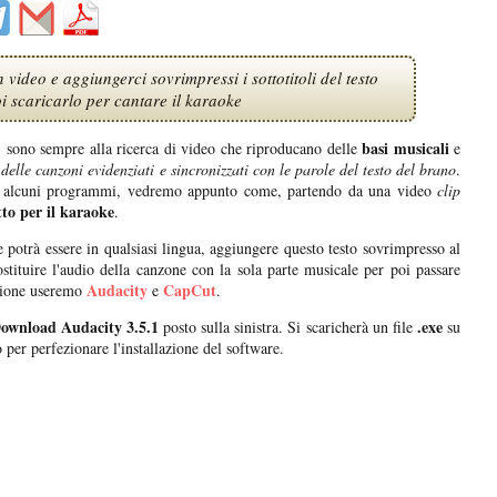
video e aggiungerci sovrimpressi i sottotitoli del testo
oi scaricarlo per cantare il karaoke
basi musicali
e, sono sempre alla ricerca di video che riproducano delle
e
i delle canzoni evidenziati e sincronizzati con le parole del testo del brano
.
à di alcuni programmi, vedremo appunto come, partendo da una video
clip
to per il karaoke
.
e potrà essere in qualsiasi lingua, aggiungere questo testo sovrimpresso al
stituire l'audio della canzone con la sola parte musicale per poi passare
Audacity
CapCut
azione useremo
e
.
ownload Audacity 3.5.1
.exe
posto sulla sinistra. Si scaricherà un file
su
o per perfezionare l'installazione del software.