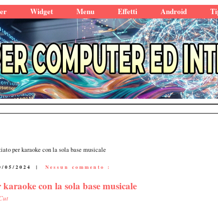
er
Widget
Menu
Effetti
Android
Ti
ziato per karaoke con la sola base musicale
0/05/2024
|
Nessun commento :
r karaoke con la sola base musicale
Cut