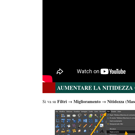
AUMENTARE LA NITIDEZZA 
Filtri → Miglioramento → Nitidezza (Masc
Si va su