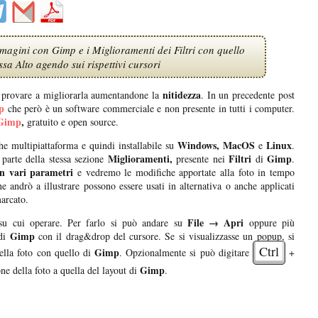
agini con Gimp e i Miglioramenti dei Filtri con quello
sa Alto agendo sui rispettivi cursori
nitidezza
ò provare a migliorarla aumentandone la
. In un precedente post
p
che però è un software commerciale e non presente in tutti i computer.
Gimp
,
gratuito e open source.
Windows, MacOS
Linux
che multipiattaforma e quindi installabile su
e
.
Miglioramenti,
Filtri
Gimp
arte della stessa sezione
presente nei
di
.
on vari parametri
e vedremo le modifiche apportate alla foto in tempo
he andrò a illustrare possono essere usati in alternativa o anche applicati
marcato.
File → Apri
u cui operare. Per farlo si può andare su
oppure più
Gimp
di
con il drag&drop del cursore. Se si visualizzasse un popup, si
Ctrl
Gimp
ella foto con quello di
. Opzionalmente si può digitare
+
Gimp
ne della foto a quella del layout di
.