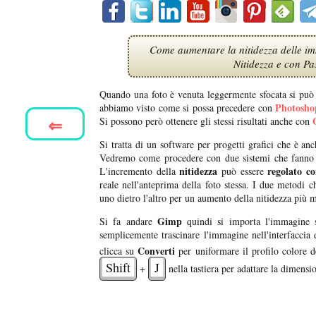
Come aumentare la nitidezza delle imm
Nitidezza e con Pas
Quando una foto è venuta leggermente sfocata si pu
Photosho
abbiamo visto come si possa precedere con
⇐
Si possono però ottenere gli stessi risultati anche con
Si tratta di un software per progetti grafici che è an
Vedremo come procedere con due sistemi che fanno p
nitidezza
regolato c
L'incremento della
può essere
reale nell'anteprima della foto stessa. I due metodi c
uno dietro l'altro per un aumento della nitidezza più 
Gimp
Si fa andare
quindi si importa l'immagine s
semplicemente trascinare l'immagine nell'interfaccia 
Converti
clicca su
per uniformare il profilo colore d
Shift
J
+
nella tastiera per adattare la dimensio