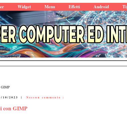
er
Widget
Menu
Effetti
Android
Ti
on GIMP
4/10/2023
|
Nessun commento :
ini con GIMP