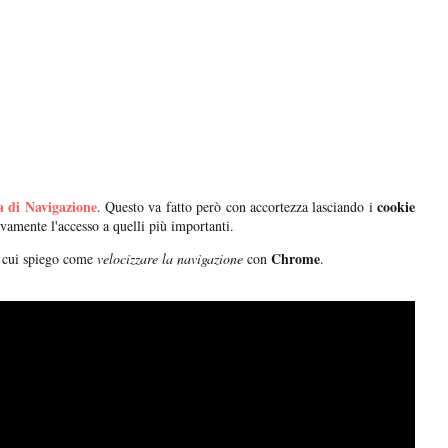
a di Navigazione
cookie
. Questo va fatto però con accortezza lasciando i
uovamente l'accesso a quelli più importanti.
Chrome
n cui spiego come
velocizzare la navigazione
con
.