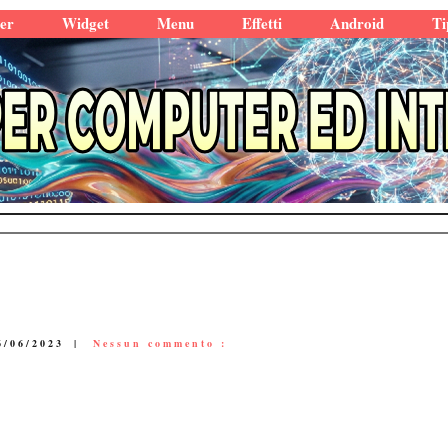
er
Widget
Menu
Effetti
Android
Ti
6/06/2023
|
Nessun commento :