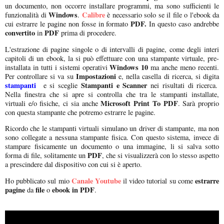
un documento, non occorre installare programmi, ma sono sufficienti le
Windows
Calibre
funzionalità di
.
è necessario solo se il file o l'ebook da
PDF.
cui estrarre le pagine non fosse in formato
In questo caso andrebbe
convertito
PDF
in
prima di procedere.
L'estrazione di pagine singole o di intervalli di pagine, come degli interi
capitoli di un ebook, la si può effettuare con una stampante virtuale, pre-
Windows 10
installata in tutti i sistemi operativi
ma anche meno recenti.
Impostazioni
Per controllare si va su
e, nella casella di ricerca, si digita
stampanti
Stampanti e Scanner
e si sceglie
nei risultati di ricerca.
Nella finestra che si apre si controlla che tra le stampanti installate,
Microsoft Print To PDF
virtuali e/o fisiche, ci sia anche
. Sarà proprio
con questa stampante che potremo estrarre le pagine.
Ricordo che le stampanti virtuali simulano un driver di stampante, ma non
sono collegate a nessuna stampante fisica. Con questo sistema, invece di
stampare fisicamente un documento o una immagine, li si salva sotto
PDF
forma di file, solitamente un
, che si visualizzerà con lo stesso aspetto
a prescindere dal dispositivo con cui si è aperto.
Canale Youtube
estrarre
Ho pubblicato sul mio
il video tutorial su come
pagine
file
ebook in PDF
da
o
.