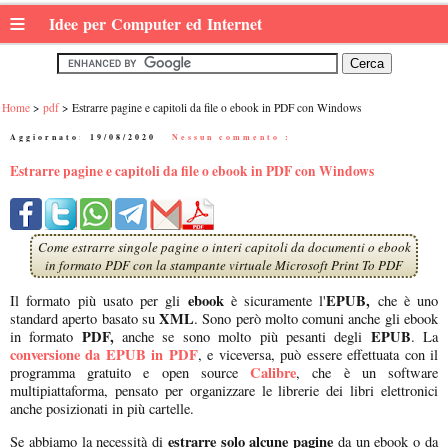
≡
Idee per Computer ed Internet
Home
pdf
Estrarre pagine e capitoli da file o ebook in PDF con Windows
Aggiornato:
19/08/2020
|
Nessun commento :
Estrarre pagine e capitoli da file o ebook in PDF con Windows
Come estrarre singole pagine o interi capitoli da documenti o ebook
in formato PDF con la stampante virtuale Microsoft Print To PDF
ebook
EPUB,
Il formato più usato per gli
è sicuramente l'
che è uno
XML
standard aperto basato su
. Sono però molto comuni anche gli ebook
PDF,
EPUB
in formato
anche se sono molto più pesanti degli
. La
conversione da EPUB in PDF
, e viceversa, può essere effettuata con il
Calibre
programma gratuito e open source
, che è un software
multipiattaforma, pensato per organizzare le librerie dei libri elettronici
anche posizionati in più cartelle.
estrarre solo alcune pagine
Se abbiamo la necessità di
da un ebook o da