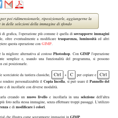
 per poi ridimensionarle, riposizionarle, aggiungerne la
 in delle selezioni della immagine di sfondo
sovrapporre immagini
 di grafica, l'operazione più comune è quella di
trasparenza, luminosità
rle, oltre eventualmente a modificare
ed altri
GIMP
piere questa operazione con
.
Photoshop
GIMP
 la migliore alternativa al costoso
. Con
l'operazione
ente semplice e, usando una funzionalità del programma, si possono
n cui posizionarle.
Ctrl
C
Ctrl
le scorciatoie da tastiera classiche,
+
per copiare e
Copia Incolla
Pannello del
 e rendere personalizzabile il
, si può usare il
te e di incollarle con diverse modalità.
nuovo livello
selezione
llarla creando un
e incollarla in una
dell'altra
iù foto nella stessa immagine, senza effettuare troppi passaggi. L'utilizzo
renza
modificare i colori
e di
.
GIMP
rial che illustra come sovrapporre immagini in
.