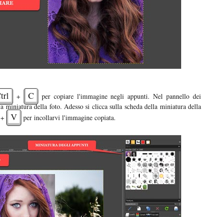
trl
C
+
per copiare l'immagine negli appunti. Nel pannello dei
la miniatura della foto. Adesso si clicca sulla scheda della miniatura della
V
+
per incollarvi l'immagine copiata.