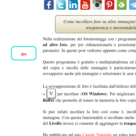
Come incollare foto su altre immagini
trasparenza e mostrandole
Nella realizzazione dei fotomontaggi con i programmi
ad altre foto
, per poi ridimensionarle e posiziona
parametri. In questo post vedremo appunto come com
⇐
Questo programma è gratuito e multipiattaforma ed è
del copia e incolla delle immagini è particolarm
sovrapporre anche più immagini e selezionare le aree i
La sovrapposizione di foto è facilitata dall'utilizzo del
V
OS Windows
+
per incollare (
). Per migliorare
Buffer
che permette di tenere in memoria le foto copia
Si può infatti incollare la foto così come è, inco
immagine. Con questa funzionalità si incollano anche p
Livello
traspa
del
invece ci consente di aggiungere la
Canale Youtube
Ho pubblicato sul mio
un video tuto