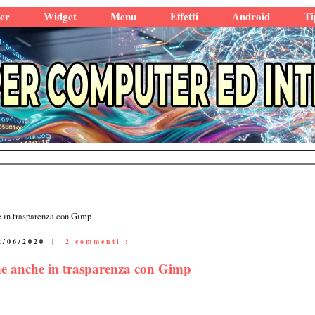
er
Widget
Menu
Effetti
Android
Ti
e in trasparenza con Gimp
2/06/2020
|
2 commenti :
ne anche in trasparenza con Gimp