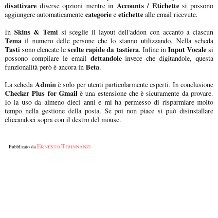
disattivare
Accounts / Etichette
diverse opzioni mentre in
si possono
categorie
etichette
aggiungere automaticamente
e
alle email ricevute.
Skins & Temi
In
si sceglie il layout dell'addon con accanto a ciascun
Tema
il numero delle persone che lo stanno utilizzando. Nella scheda
Tasti
scelte rapide da tastiera
Input Vocale
sono elencate le
. Infine in
si
dettandole
possono compilare le email
invece che digitandole, questa
Beta
funzionalità però è ancora in
.
Admin
La scheda
è solo per utenti particolarmente esperti. In conclusione
Checker Plus for Gmail
è una estensione che è sicuramente da provare.
Io la uso da almeno dieci anni e mi ha permesso di risparmiare molto
tempo nella gestione della posta. Se poi non piace si può disinstallare
cliccandoci sopra con il destro del mouse.
Ernesto Tirinnanzi
Pubblicato da