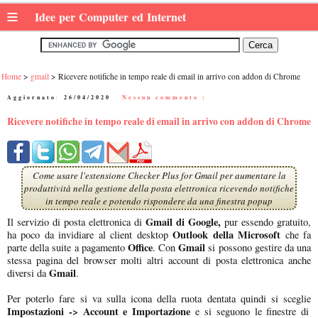
≡
Idee per Computer ed Internet
Home
gmail
Ricevere notifiche in tempo reale di email in arrivo con addon di Chrome
Aggiornato:
26/04/2020
|
Nessun commento :
Ricevere notifiche in tempo reale di email in arrivo con addon di Chrome
Come usare l'estensione Checker Plus for Gmail per aumentare la
produttività nella gestione della posta elettronica ricevendo notifiche
in tempo reale e potendo rispondere da una finestra popup
Gmail di Google,
Il servizio di posta elettronica di
pur essendo gratuito,
Outlook della Microsoft
ha poco da invidiare al client desktop
che fa
Office
Gmail
parte della suite a pagamento
. Con
si possono gestire da una
stessa pagina del browser molti altri account di posta elettronica anche
Gmail
diversi da
.
Per poterlo fare si va sulla icona della ruota dentata quindi si sceglie
Impostazioni -> Account e Importazione
e si seguono le finestre di