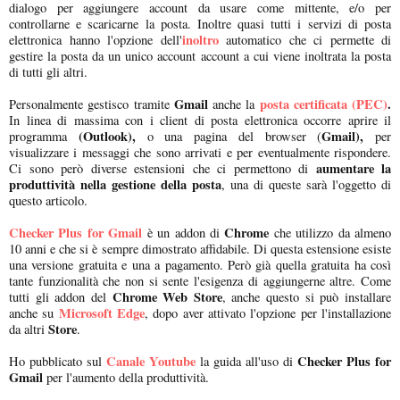
dialogo per aggiungere account da usare come mittente, e/o per
controllarne e scaricarne la posta. Inoltre quasi tutti i servizi di posta
inoltro
elettronica hanno l'opzione dell'
automatico che ci permette di
gestire la posta da un unico account account a cui viene inoltrata la posta
di tutti gli altri.
Gmail
posta certificata (PEC)
.
Personalmente gestisco tramite
anche la
In linea di massima con i client di posta elettronica occorre aprire il
(Outlook),
Gmail),
programma
o una pagina del browser (
per
visualizzare i messaggi che sono arrivati e per eventualmente rispondere.
aumentare la
Ci sono però diverse estensioni che ci permettono di
produttività nella gestione della posta
, una di queste sarà l'oggetto di
questo articolo.
Checker Plus for Gmail
Chrome
è un addon di
che utilizzo da almeno
10 anni e che si è sempre dimostrato affidabile. Di questa estensione esiste
una versione gratuita e una a pagamento. Però già quella gratuita ha così
tante funzionalità che non si sente l'esigenza di aggiungerne altre. Come
Chrome Web Store
tutti gli addon del
, anche questo si può installare
Microsoft Edge
anche su
, dopo aver attivato l'opzione per l'installazione
Store
da altri
.
Canale Youtube
Checker Plus for
Ho pubblicato sul
la guida all'uso di
Gmail
per l'aumento della produttività.