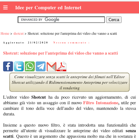
≡
Idee per Computer ed Internet
Home
shotcut
Shotcut: soluzione per l'anteprima dei video che vanno a scatti
Aggiornato:
21/02/2020
|
Nessun commento :
Shotcut: soluzione per l'anteprima dei video che vanno a scatti
Come visualizzare senza scatti le anteprime dei filmati nell'Editor
Shotcut utilizzando il Ridimensionamento Anteprima per velocizzare
il rendering
Shotcut
L'editor video
ha da poco ricevuto un aggiornamento, di cui
Filtro Intonazione
,
abbiamo già visto un assaggio con il nuovo
utile per
cambiare il tono della voce dell'audio del video, mantenendo la stessa
durata.
Insieme a questo nuovo filtro, è stata introdotta una funzionalità che
senza
permette all'utente di visualizzare le anteprime dei video editati
scatti
. Questo è un argomento che appassiona molto ma che in sostanza è