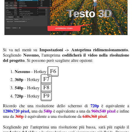
Impostazioni -> Anteprima ridimensionamento
Si va nel menù su
.
Nessuno,
codificherà il video nella risoluzione
Scegliendo
l'anteprima
del progetto
. Si possono però scegliere altre opzioni:
F6
Nessuno
- Hotkey
F7
360p
- Hotkey
F8
540p
- Hotkey
F9
720p
- Hotkey
720p
Ricordo che una risoluzione dello schermo di
è equivalente a
1280x720 pixel
,
540p
960x540 pixel
una da
è equivalente a una da
e infine
360p
640x360 pixel
una da
è equivalente a una risoluzione da
.
Scegliendo per l'anteprima una risoluzione più bassa, sarà più rapido il