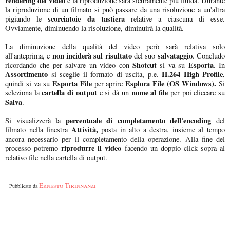
rendering del video
e la riproduzione sarà sicuramente più fluida. Durante
la riproduzione di un filmato si può passare da una risoluzione a un'altra
scorciatoie da tastiera
pigiando le
relative a ciascuna di esse.
Ovviamente, diminuendo la risoluzione, diminuirà la qualità.
La diminuzione della qualità del video però sarà relativa solo
non inciderà sul risultato
salvataggio
all'anteprima, e
del suo
. Concludo
Shotcut
Esporta
ricordando che per salvare un video con
si va su
. In
Assortimento
H.264 High Profile
si sceglie il formato di uscita, p.e.
,
Esporta File
Esplora File (OS Windows).
quindi si va su
per aprire
Si
cartella di output
nome al file
seleziona la
e si dà un
per poi cliccare su
Salva
.
percentuale di completamento dell'encoding
Si visualizzerà la
del
Attività,
filmato nella finestra
posta in alto a destra, insieme al tempo
ancora necessario per il completamento della operazione. Alla fine del
riprodurre il video
processo potremo
facendo un doppio click sopra al
relativo file nella cartella di output.
Ernesto Tirinnanzi
Pubblicato da