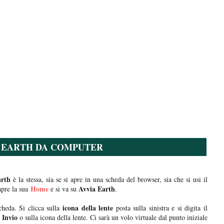
 EARTH DA COMPUTER
rth
è la stessa, sia se si apre in una scheda del browser, sia che si usi il
Home
Avvia Earth
pre la sua
e si va su
.
icona della lente
cheda. Si clicca sulla
posta sulla sinistra e si digita il
Invio
u
o sulla icona della lente. Ci sarà un volo virtuale dal punto iniziale