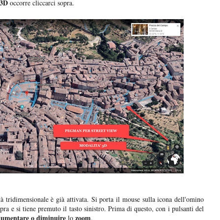
3D
occorre cliccarci sopra.
tà tridimensionale è già attivata. Si porta il mouse sulla icona dell'omino
opra e si tiene premuto il tasto sinistro. Prima di questo, con i pulsanti del
aumentare o diminuire
zoom
lo
.