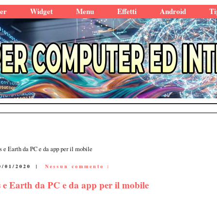
er
Widget
Menu
Effetti
Android
Ti
e Earth da PC e da app per il mobile
0/01/2020
|
Nessun commento :
e Earth da PC e da app per il mobile