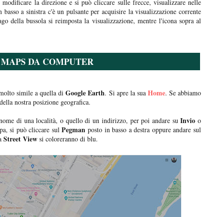
modificare la direzione e si può cliccare sulle frecce, visualizzare nelle
n basso a sinistra c'è un pulsante per acquisire la visualizzazione corrente
ago della bussola si reimposta la visualizzazione, mentre l'icona sopra al
 MAPS DA COMPUTER
Google Earth
Home
molto simile a quella di
. Si apre la sua
. Se abbiamo
della nostra posizione geografica.
Invio
l nome di una località, o quello di un indirizzo, per poi andare su
o
Pegman
pa, si può cliccare sul
posto in basso a destra oppure andare sul
Street View
da
si coloreranno di blu.