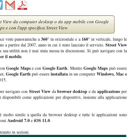
eet View da computer desktop o da app mobile con Google
s e con l'app specifica Street View
360°
160°
sce viste panoramiche a
in orizzontale e a
in verticale, lungo le
Street View
ate a partire dal 2007, anno in cui è stato lanciato il servizio.
a sua utilità non è mai stata messa in discussione. Si può navigare con la
er il mobile
.
Google Maps
Google Earth
Google Maps
 con
e con
. Mentre
può essere
Google Earth
installata
Windows, Mac e
ser,
può essere
in un computer
2015.
Street View
browser desktop
applicazione
per navigare con
da
e da
per
i disponibili come applicazioni per dispositivi, insieme alla applicazione
 molto simile a quella da browser desktop e tutte le applicazioni sono
Android 7.0
iOS 11.0
sioni
e
.
ntenuto in sezioni.