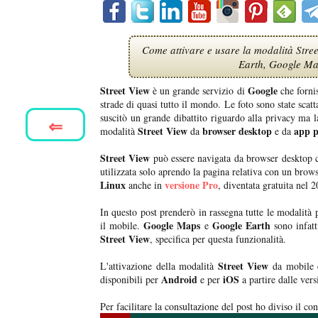
Come attivare e usare la modalità Str
Earth, Google Map
Street View
Google
è un grande servizio di
che forni
strade di quasi tutto il mondo. Le foto sono state scatt
suscitò un grande dibattito riguardo alla privacy ma l
⇐
Street View
browser desktop
app p
modalità
da
e da
Street View
può essere navigata da browser desktop
utilizzata solo aprendo la pagina relativa con un brow
Linux
versione Pro
anche in
, diventata gratuita nel 
In questo post prenderò in rassegna tutte le modalità 
Google Maps
Google Earth
il mobile.
e
sono infatt
Street View
, specifica per questa funzionalità.
Street View
L'attivazione della modalità
da mobile è
Android
iOS
disponibili per
e per
a partire dalle ver
Per facilitare la consultazione del post ho diviso il co