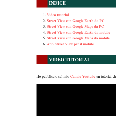
INDICE
Video tutorial
Street View con Google Earth da PC
Street View con Google Maps da PC
Street View con Google Earth da mobile
Street View con Google Maps da mobile
App Street View per il mobile
VIDEO TUTORIAL
Canale Youtube
Ho pubblicato sul mio
un tutorial ch