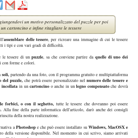
iungendovi un motivo personalizzato del puzzle per poi
un cartoncino e infine ritagliare le tessere
assemblare delle tessere
ll'
, per ricreare una immagine di cui le tessere
i i tipi e con vari gradi di difficoltà.
puzzle
quelle di uno dei
 le tessere di un
, sa che conviene partire da
i con forme e colori.
 soli,
partendo da una foto, con il programma gratuito e multipiattaforma
o del puzzle,
numero delle tessere e
che potrà essere personalizzato nel
 incollata
cartoncino
legno compensato
in un
o anche in un
che dovrà
le forbici, o con il seghetto,
tutte le tessere che dovranno poi essere
.
Alla fine della parte informatica dell'articolo, darò anche dei consigli
iuscita della nostra realizzazione.
Photoshop
Windows, MacOSX e
ernativa a
e che può essere installato su
o della versione disponibile. Nel momento in cui scrivo, siamo arrivati