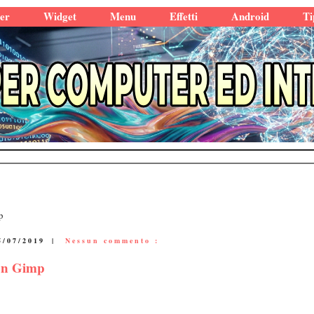
er
Widget
Menu
Effetti
Android
Ti
p
5/07/2019
|
Nessun commento :
con Gimp