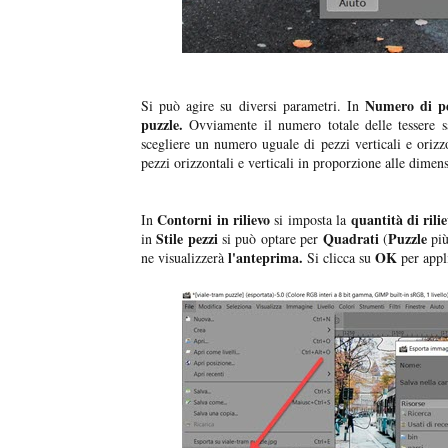
Numero di pe
Si può agire su diversi parametri. In
puzzle.
Ovviamente il numero totale delle tessere sa
scegliere un numero uguale di pezzi verticali e orizzo
pezzi orizzontali e verticali in proporzione alle dimens
Contorni in rilievo
quantità di rili
In
si imposta la
Stile pezzi
Quadrati
Puzzle
in
si può optare per
(
più
l'anteprima.
OK
ne visualizzerà
Si clicca su
per appl