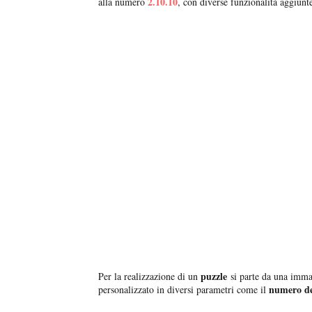
2.10.10
alla numero
, con diverse funzionalità aggiunt
puzzle
Per la realizzazione di un
si parte da una imma
numero dell
personalizzato in diversi parametri come il