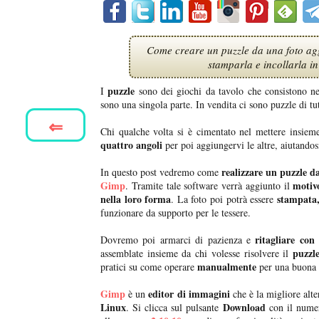
Come creare un puzzle da una foto agg
stamparla e incollarla in 
puzzle
I
sono dei giochi da tavolo che consistono ne
sono una singola parte. In vendita ci sono puzzle di tutt
⇐
Chi qualche volta si è cimentato nel mettere insieme
quattro angoli
per poi aggiungervi le altre, aiutandos
realizzare un puzzle da
In questo post vedremo come
Gimp
motiv
. Tramite tale software verrà aggiunto il
nella loro forma
stampata,
. La foto poi potrà essere
funzionare da supporto per le tessere.
ritagliare con 
Dovremo poi armarci di pazienza e
puzzle
assemblate insieme da chi volesse risolvere il
manualmente
pratici su come operare
per una buona r
Gimp
editor di immagini
è un
che è la migliore alt
Linux
Download
. Si clicca sul pulsante
con il numer