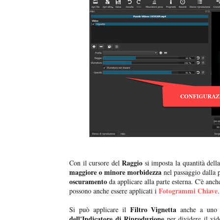
Raggio
Con il cursore del
si imposta la quantità della
maggiore o minore morbidezza
nel passaggio dalla 
oscuramento
da applicare alla parte esterna. C'è anc
Fotogrammi Chiave
possono anche essere applicati i
.
Filtro Vignetta
Si può applicare il
anche a uno s
dell'Indicatore di Riproduzione
per dividere il vide