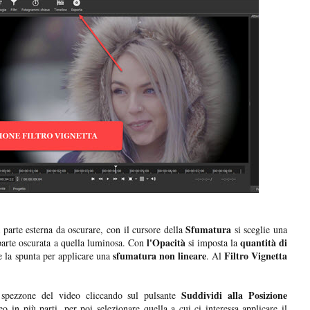
Sfumatura
 parte esterna da oscurare, con il cursore della
si sceglie una
l'Opacità
quantità di
parte oscurata a quella luminosa. Con
si imposta la
sfumatura non lineare
Filtro Vignetta
he la spunta per applicare una
. Al
Suddividi alla Posizione
pezzone del video cliccando sul pulsante
o in più parti, per poi selezionare quella a cui ci interessa applicare il