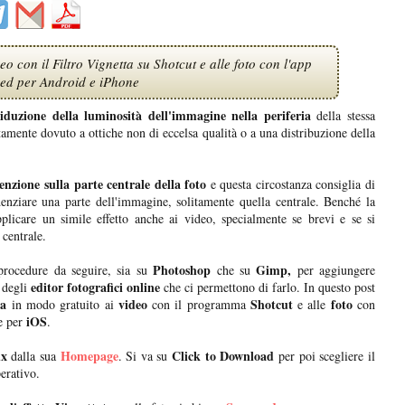
o con il Filtro Vignetta su Shotcut e alle foto con l'app
ed per Android e iPhone
riduzione della luminosità dell'immagine nella periferia
della stessa
litamente dovuto a ottiche non di eccelsa qualità o a una distribuzione della
tenzione sulla parte centrale della foto
e questa circostanza consiglia di
idenziare una parte dell'immagine, solitamente quella centrale. Benché la
pplicare un simile effetto anche ai video, specialmente se brevi e se si
 centrale.
Photoshop
Gimp,
procedure da seguire, sia su
che su
per aggiungere
editor fotografici online
 degli
che ci permettono di farlo. In questo post
ra
video
Shotcut
foto
in modo gratuito ai
con il programma
e alle
con
iOS
 per
.
ux
Homepage
Click to Download
dalla sua
. Si va su
per poi scegliere il
perativo.