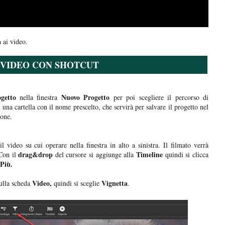
a
ai video.
 VIDEO CON SHOTCUT
getto
Nuovo Progetto
nella finestra
per poi scegliere il percorso di
a una cartella con il nome prescelto, che servirà per salvare il progetto nel
ione.
il video su cui operare nella finestra in alto a sinistra. Il filmato verrà
drag&drop
Timeline
 Con il
del cursore si aggiunge alla
quindi si clicca
Più.
Video,
Vignetta
sulla scheda
quindi si sceglie
.