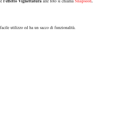
l'effetto Vignettatura
Snapseed
.
re
alle foto si chiama
facile utilizzo ed ha un sacco di funzionalità.