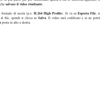
salvare il video risultante
a che
.
H.264 High Profile
Esporta File
l formato di uscita (p.e.
). Si va su
, si
Salva
al file, quindi si clicca su
. Il video sarà codificato e se ne potrà
à
posta in alto a destra.