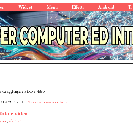
er
Widget
Menu
Effetti
Android
Ti
a da aggiungere a foto e video
9/05/2019
|
Nessun commento :
foto e video
gini
,
shotcut