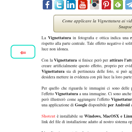
Come applicare la Vignettatura ai vide
Snapse
Vignettatura
La
in fotografia e ottica indica una
rispetto alla parte centrale. Tale effetto negativo è so
luce non idonea.
⇐
Vignettatura
attirare l'at
Con la
si finisce però per
creare artificialmente questo effetto, proprio per ev
Vignettatura
sia di pertinenza delle foto, si può a
desidera mettere in evidenza con più luce la loro parte
Per quello che riguarda le immagini ci sono delle 
Vignettatura
l'effetto
a una immagine. Ci sono anche
Vignettatu
però illustrerò come aggiungere l'effetto
Google
per Android
una applicazione di
disponibile
e
Shotcut
Windows, MacOSX e Lin
è installabile su
link del file di installazione adatto al nostro sistema o