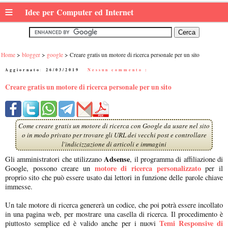
≡
Idee per Computer ed Internet
Home
blogger
google
Creare gratis un motore di ricerca personale per un sito
Aggiornato:
26/03/2019
|
Nessun commento :
Creare gratis un motore di ricerca personale per un sito
Come creare gratis un motore di ricerca con Google da usare nel sito
o in modo privato per trovare gli URL dei vecchi post e controllare
l'indicizzazione di articoli e immagini
Adsense
Gli amministratori che utilizzano
, il programma di affiliazione di
motore di ricerca personalizzato
Google, possono creare un
per il
proprio sito che può essere usato dai lettori in funzione delle parole chiave
immesse.
Un tale motore di ricerca genererà un codice, che poi potrà essere incollato
in una pagina web, per mostrare una casella di ricerca. Il procedimento è
Temi Responsive di
piuttosto semplice ed è valido anche per i nuovi