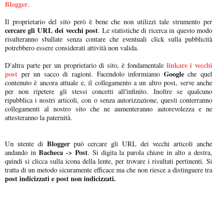
Blogger
.
Il proprietario del sito però è bene che non utilizzi tale strumento per
cercare gli URL dei vecchi post
. Le statistiche di ricerca in questo modo
risulteranno sballate senza contare che eventuali click sulla pubblicità
potrebbero essere considerati attività non valida.
linkare i vecchi
D'altra parte per un proprietario di sito, è fondamentale
post
Google
per un sacco di ragioni. Facendolo informiamo
che quel
contenuto è ancora attuale e, il collegamento a un altro post, serve anche
per non ripetere gli stessi concetti all'infinito. Inoltre se qualcuno
ripubblica i nostri articoli, con o senza autorizzazione, questi conterranno
collegamenti al nostro sito che ne aumenteranno autorevolezza e ne
attesteranno la paternità.
Blogger
Un utente di
può cercare gli URL dei vecchi articoli anche
Bacheca -> Post
andando in
. Si digita la parola chiave in alto a destra,
quindi si clicca sulla icona della lente, per trovare i risultati pertinenti. Si
tratta di un metodo sicuramente efficace ma che non riesce a distinguere tra
post indicizzati e post non indicizzati.