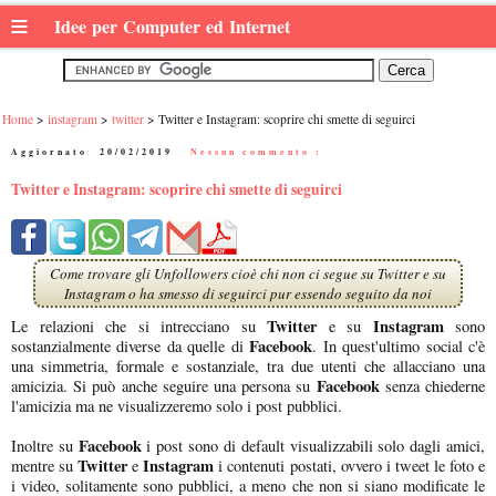
≡
Idee per Computer ed Internet
Home
instagram
twitter
Twitter e Instagram: scoprire chi smette di seguirci
Aggiornato:
20/02/2019
|
Nessun commento :
Twitter e Instagram: scoprire chi smette di seguirci
Come trovare gli Unfollowers cioè chi non ci segue su Twitter e su
Instagram o ha smesso di seguirci pur essendo seguito da noi
Twitter
Instagram
Le relazioni che si intrecciano su
e su
sono
Facebook
sostanzialmente diverse da quelle di
. In quest'ultimo social c'è
una simmetria, formale e sostanziale, tra due utenti che allacciano una
Facebook
amicizia. Si può anche seguire una persona su
senza chiederne
l'amicizia ma ne visualizzeremo solo i post pubblici.
Facebook
Inoltre su
i post sono di default visualizzabili solo dagli amici,
Twitter
Instagram
mentre su
e
i contenuti postati, ovvero i tweet le foto e
i video, solitamente sono pubblici, a meno che non si siano modificate le