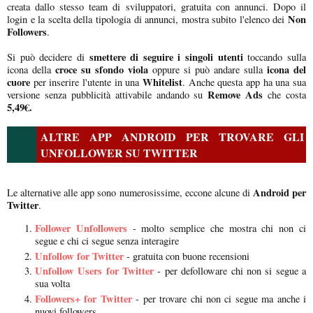
creata dallo stesso team di sviluppatori, gratuita con annunci. Dopo il
Non
login e la scelta della tipologia di annunci, mostra subito l'elenco dei
Followers
.
smettere di seguire i singoli utenti
Si può decidere di
toccando sulla
croce su sfondo viola
icona del
icona della
oppure si può andare sulla
cuore
Whitelist
per inserire l'utente in una
. Anche questa app ha una sua
Remove Ads
versione senza pubblicità attivabile andando su
che costa
5,49€.
ALTRE APP ANDROID PER TROVARE GLI
UNFOLLOWER SU TWITTER
Android per
Le alternative alle app sono numerosissime, eccone alcune di
Twitter
.
Follower Unfollowers
- molto semplice che mostra chi non ci
segue e chi ci segue senza interagire
Unfollow for Twitter
- gratuita con buone recensioni
Unfollow Users for Twitter
- per defolloware chi non si segue a
sua volta
Followers+ for Twitter
- per trovare chi non ci segue ma anche i
nuovi followers