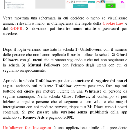
Verrà mostrata una schermata in cui decidere o meno se visualizzare
Cookie Law
annunci rilevanti o meno, in ottemperanza alle regole della
e
GDPR
nome utente e password
del
. Si dovranno poi inserire
per
accedere.
1)
Unfollowers
Dopo il login verranno mostrate la scheda
, con il numero
2)
Ghost
delle persone che non hanno replicato il nostro follow, la scheda
followers
con gli utenti che ci stanno seguendo e che noi non seguiamo e
3)
Mutual Followers
la scheda
con l'elenco degli utenti con cui ci
seguiamo reciprocamente.
Unfollowers
smettere di seguire chi non ci
Aprendo la scheda
possiamo
segue
Unfollow
, andando sul pulsante
oppure possiamo fare tap sul
cuore
Whitelist
bottone del
per mettere l'utente in una
di persone da
Ghost follower,
seguire comunque. Nella scheda
al contempo si può
iniziare a seguire persone che ci seguono a loro volta e che magari
Mi Piace
interagiscono con noi mediate retweet, risposte o
verso i nostri
versione senza pubblicità
contenuti. Si può passare alla
della app
Remove Ads
3,09€.
andando su
e pagando
Unfollower for Instagram
è una applicazione simile alla precedente