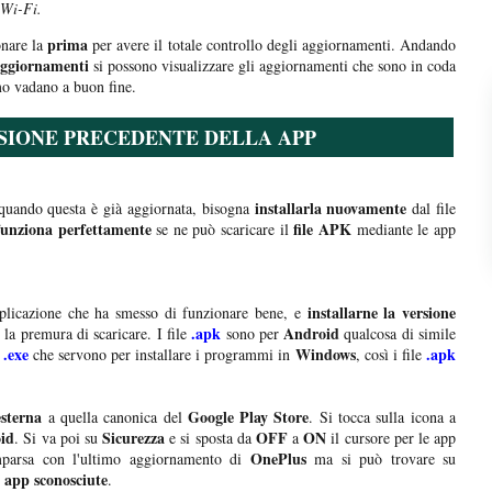
 Wi-Fi.
prima
nare la
per avere il totale controllo degli aggiornamenti. Andando
Aggiornamenti
si possono visualizzare gli aggiornamenti che sono in coda
o vadano a buon fine.
SIONE PRECEDENTE DELLA APP
installarla nuovamente
uando questa è già aggiornata, bisogna
dal file
funziona perfettamente
file APK
se ne può scaricare il
mediante le app
installarne la versione
applicazione che ha smesso di funzionare bene, e
.apk
Android
a premura di scaricare. I file
sono per
qualcosa di simile
.exe
Windows
.apk
e
che servono per installare i programmi in
, così i file
esterna
Google Play Store
a quella canonica del
. Si tocca sulla icona a
oid
Sicurezza
OFF
ON
. Si va poi su
e si sposta da
a
il cursore per le app
OnePlus
mparsa con l'ultimo aggiornamento di
ma si può trovare su
a app sconosciute
.