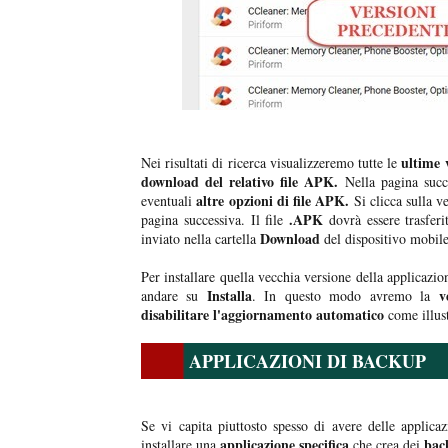
ultime 
Nei risultati di ricerca visualizzeremo tutte le
download del relativo file APK.
Nella pagina succ
altre opzioni di file APK.
eventuali
Si clicca sulla v
.APK
pagina successiva. Il file
dovrà essere trasferit
Download
inviato nella cartella
del dispositivo mobile
Per installare quella vecchia versione della applicazio
Installa
ve
andare su
. In questo modo avremo la
disabilitare l'aggiornamento automatico
come illust
APPLICAZIONI DI BACKUP
Se vi capita piuttosto spesso di avere delle applic
applicazione specifica
bac
installare una
che crea dei