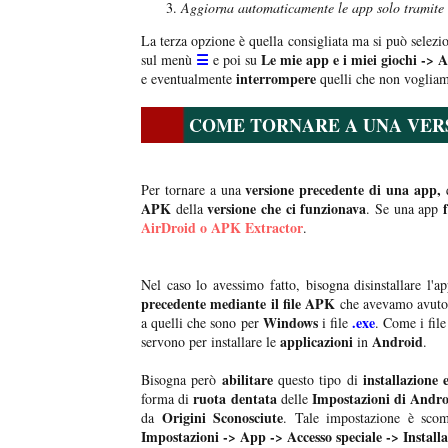
Aggiorna automaticamente le app solo tramite
La terza opzione è quella consigliata ma si può selezio
☰
Le mie app e i miei giochi -> 
sul menù
e poi su
interrompere
e eventualmente
quelli che non vogliam
COME TORNARE A UNA VER
versione precedente di una app,
Per tornare a una
q
APK
versione che ci funzionava
della
. Se una app
AirDroid o APK Extractor
.
Nel caso lo avessimo fatto, bisogna disinstallare l'
precedente mediante il file APK
che avevamo avuto l
Windows
.exe
a quelli che sono per
i file
. Come i fil
applicazioni
Android
servono per installare le
in
.
abilitare
installazione 
Bisogna però
questo tipo di
ruota dentata
Impostazioni di Andr
forma di
delle
Origini Sconosciute
da
. Tale impostazione è sco
Impostazioni -> App -> Accesso speciale -> Install