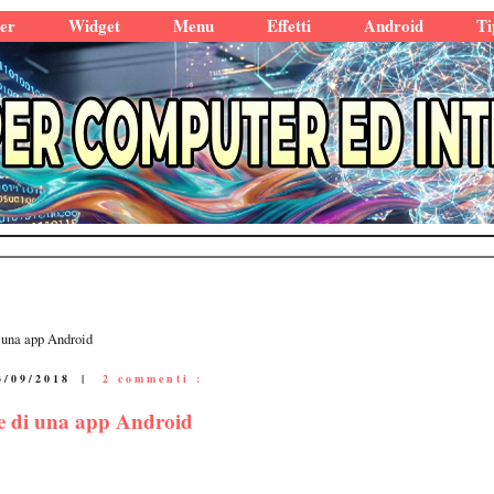
er
Widget
Menu
Effetti
Android
Ti
 una app Android
3/09/2018
|
2 commenti :
te di una app Android