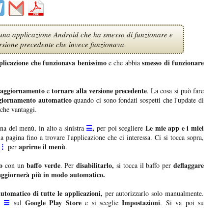
na applicazione Android che ha smesso di funzionare e
rsione precedente che invece funzionava
plicazione che funzionava benissimo
smesso di funzionare
e che abbia
 aggiornamento
tornare alla versione precedente
e
. La cosa si può fare
aggiornamento automatico
quando ci sono fondati sospetti che l'update di
 che vantaggi.
☰
,
Le mie app e i miei
na del menù, in alto a sinistra
per poi scegliere
a pagina fino a trovare l'applicazione che ci interessa. Ci si tocca sopra,
⋮
aprirne il menù
per
.
o
baffo verde
disabilitarlo,
deflaggare
con un
. Per
si tocca il baffo per
aggiornerà più
in modo automatico.
utomatico di tutte le applicazioni,
per autorizzarlo solo manualmente.
☰
Google
Play Store
Impostazioni
li
sul
e si sceglie
. Si va poi su