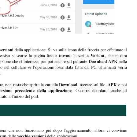
versioni
della applicazione. Si va sulla icona della freccia per effettuare il
Variant,
essiva si scorre la pagina fino a trovare la scritta
che mostra
Download APK
ersione che ci interessa, per poi andare sul pulsante
nella
o nel cellulare se l'operazione fosse stata fatta dal PC, altrimenti verrà
.
Download
.APK
ne, non resta che aprire la cartella
, toccare sul file
e poi
rsione precedente della applicazione
. Occorre ricordarci anche di
rato all'inizio del post.
azioni che non funzionano più dopo l'aggiornamento, allora vi conviene
kup
vecchie versioni
delle
delle applicazioni.