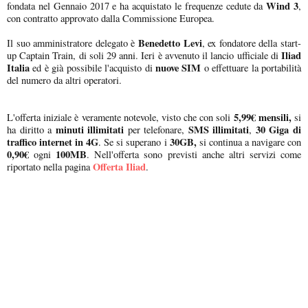
Wind 3
fondata nel Gennaio 2017 e ha acquistato le frequenze cedute da
,
con contratto approvato dalla Commissione Europea.
Benedetto Levi
Il suo amministratore delegato è
, ex fondatore della start-
Iliad
up Captain Train, di soli 29 anni. Ieri è avvenuto il lancio ufficiale di
Italia
nuove SIM
ed è già possibile l'acquisto di
o effettuare la portabilità
del numero da altri operatori.
5,99€ mensili,
L'offerta iniziale è veramente notevole, visto che con soli
si
minuti illimitati
SMS illimitati
30 Giga di
ha diritto a
per telefonare,
,
traffico internet in 4G
30GB,
. Se si superano i
si continua a navigare con
0,90€
100MB
ogni
. Nell'offerta sono previsti anche altri servizi come
Offerta Iliad
riportato nella pagina
.