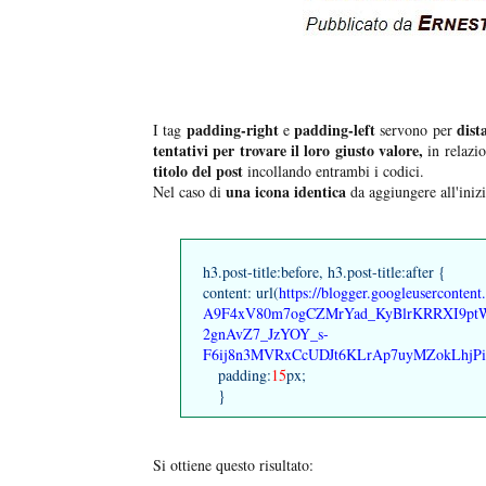
padding-right
padding-left
dist
I tag
e
servono per
tentativi per trovare il loro giusto valore,
in relazi
titolo del post
incollando entrambi i codici.
una icona identica
Nel caso di
da aggiungere all'inizi
h3.post-title:before, h3.post-title:after {
content: url(
https://blogger.googleusercont
A9F4xV80m7ogCZMrYad_KyBlrKRRXI9pt
2gnAvZ7_JzYOY_s-
F6ij8n3MVRxCcUDJt6KLrAp7uyMZokLhjP
padding:
15
px;
}
Si ottiene questo risultato: