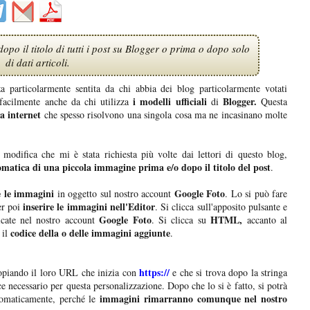
o il titolo di tutti i post su Blogger o prima o dopo solo
di dati articoli.
za particolarmente sentita da chi abbia dei blog particolarmente votati
i modelli ufficiali
Blogger.
 facilmente anche da chi utilizza
di
Questa
a internet
che spesso risolvono una singola cosa ma ne incasinano molte
odifica che mi è stata richiesta più volte dai lettori di questo blog,
matica di una piccola immagine prima e/o dopo il titolo del post
.
e le immagini
Google Foto
in oggetto sul nostro account
. Lo si può fare
inserire le immagini nell'Editor
r poi
. Si clicca sull'apposito pulsante e
Google Foto
HTML,
icate nel nostro account
. Si clicca su
accanto al
codice della o delle immagini aggiunte
 il
.
https://
piando il loro URL che inizia con
e che si trova dopo la stringa
ce necessario per questa personalizzazione. Dopo che lo si è fatto, si potrà
immagini rimarranno comunque nel nostro
omaticamente, perché le