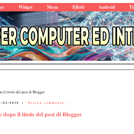
er
Widget
Menu
Effetti
Android
Ti
il titolo del post di Blogger
1/02/2018
|
Nessun commento :
opo il titolo del post di Blogger