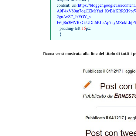
content: url(
https://blogger.googleusercont
A9F4xV80m7ogCZMrYad_KyBlrKRRXI9pt
2gnAvZ7_JzYOY_s-
F6ij8n3MVRxCcUDJt6KLrAp7uyMZokLhjP
padding-left:
15
px;
}
mostrata alla fine del titolo di tutti i p
l'icona verrà