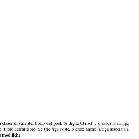
classe di stile del titolo del post
Ctrl+F
la
. Si digita
e si cerca la stringa
l titolo dell'articolo. Se tale riga esiste, o esiste anche la riga associata a
e modifiche
.