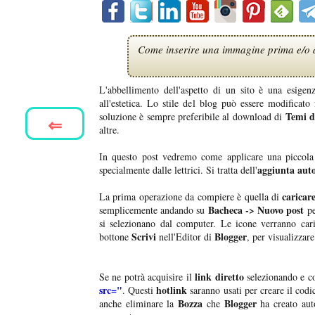
Come inserire una immagine prima e/o dop
L'abbellimento dell'aspetto di un sito è una esigen
all'estetica. Lo stile del blog può essere modificato
Temi d
soluzione è sempre preferibile al download di
⇐
altre.
In questo post vedremo come applicare una piccola m
aggiunta auto
specialmente dalle lettrici. Si tratta dell'
caricar
La prima operazione da compiere è quella di
Bacheca -> Nuovo post
semplicemente andando su
pe
si selezionano dal computer. Le icone verranno car
Scrivi
Blogger
bottone
nell'Editor di
, per visualizzare
link diretto
Se ne potrà acquisire il
selezionando e co
src="
hotlink
. Questi
saranno usati per creare il codi
Bozza
Blogger
anche eliminare la
che
ha creato aut