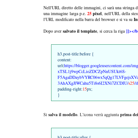
Nell'URL diretto delle immagini, ci sarà una stringa d
25
pixel
una immagine larga p.e.
, nell'URL della stess
In
l'URL modificato nella barra del browser e si va su
salvato il template
]]></b
Dopo aver
, si cerca la riga
h3.post-title:before {
content:
url(
https://blogger.googleusercontent.co
xTSL1j9wpCcLioZDCZpNnUSUkt6S-
F5AgaDDaybVYRC06wx5qQg17LVFgejsX
3AhAXgJlWCahu5Ti8s6I2XNi7ZCDIU/
s25
/
padding-right:
15
px;
}
salva il modello
prima dei 
Si
. L'icona verrà aggiunta
h3.post-title:after {