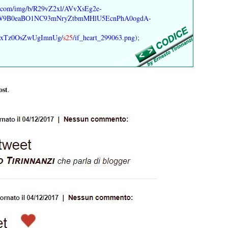
ent.com/img/b/R29vZ2xl/AVvXsEg2e-
W9B0eaBO1NC93mNryZtbmMHlU5EcnPhA0ogdA-
ixTz0OsZwUgImnUg/
s25
/if_heart_299063.png
);
ost
.