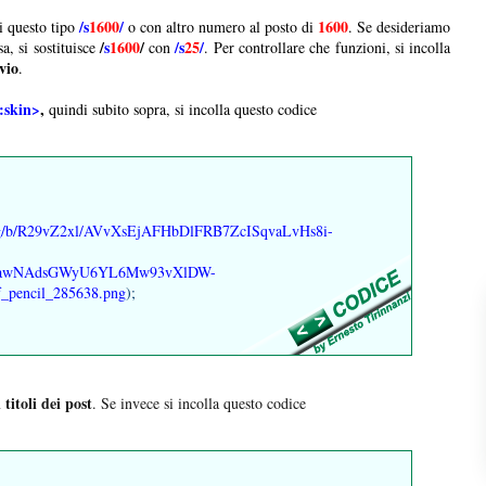
/s
1600
/
1600
i questo tipo
o con altro numero al posto di
. Se desideriamo
/
s
1600
/
/s
25
/
a, si sostituisce
con
. Per controllare che funzioni, si incolla
vio
.
:skin>
,
quindi subito sopra, si incolla questo codice
m/img/b/R29vZ2xl/AVvXsEjAFHbDlFRB7ZcISqvaLvHs8i-
VawNAdsGWyU6YL6Mw93vXlDW-
if_pencil_285638.png
);
titoli dei post
. Se invece si incolla questo codice