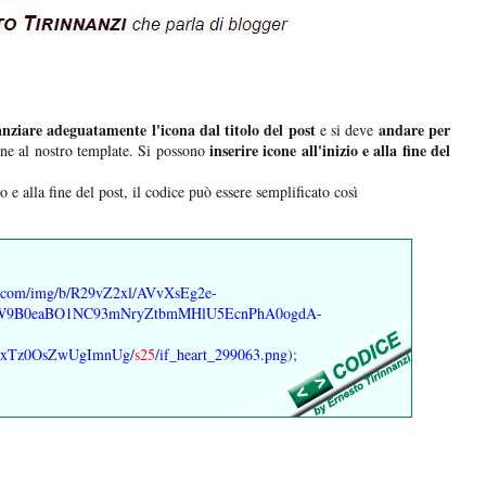
anziare adeguatamente l'icona dal titolo del post
andare per
e si deve
inserire icone all'inizio e alla fine del
one al nostro template. Si possono
o e alla fine del post, il codice può essere semplificato così
ent.com/img/b/R29vZ2xl/AVvXsEg2e-
W9B0eaBO1NC93mNryZtbmMHlU5EcnPhA0ogdA-
ixTz0OsZwUgImnUg/
s25
/if_heart_299063.png
);