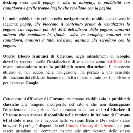
desktop
popup, i video in autoplay, le pubblicità con
sono quelli
countdown e quelle troppo larghe che scrollano con la pagina
.
navigazione da mobile
Le unità pubblicitarie colpite nella
sono invece le
popup, che bloccano il contenuto prima di visualizzare la
seguenti:
pagina, che coprono più del 30% dell'altezza della pagina, annunci
animati che cambiano lo sfondo, video in autoplay, annunci con
countdown, annunci a tutto schermo, annunci che scrollano con la
pagina
.
Blocco Annunci di Chrome
Google
Questo
, negli intendimenti di
,
AdBlock
dovrebbe rendere inutile l'installazione di estensioni come
che
nascondono tutta la pubblicità senza distinzioni
invece
. Il massiccio
utilizzo di tali addon nella navigazione, ha portato a una sensibile
diminuzione dei click sui banner e quindi a minori entrate per i publisher e
Google.
per lo stesso
AdBlocker di Chrome,
visibili solo le pubblicità
Con questo
resteranno
classiche
che vengono incorporate nel sito e che non danneggiano
l'Ad Blocker di
l'esperienza di navigazione. Nel momento in cui scrivo
Chrome
non è ancora disponibile nella versione in italiano
Chrome
di
64 stabile
Beta
Dev
e non lo è neppure nelle versione
e
dello stesso
Canale Canary di Chrome
browser. È però già disponibile nel
che può
essere installato nel computer insieme alle altre versioni dello stesso