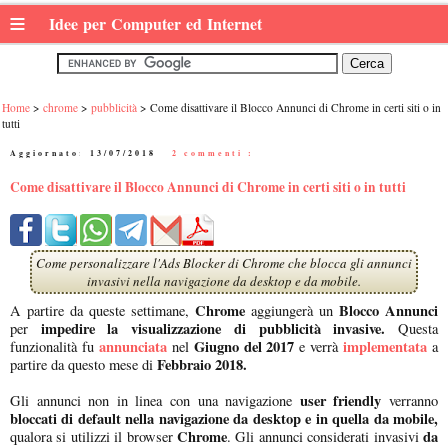
≡
Idee per Computer ed Internet
Home
chrome
pubblicità
Come disattivare il Blocco Annunci di Chrome in certi siti o in
tutti
Aggiornato:
13/07/2018
|
2 commenti :
Come disattivare il Blocco Annunci di Chrome in certi siti o in tutti
Come personalizzare l'Ads Blocker di Chrome che blocca gli annunci
invasivi nella navigazione da desktop e da mobile.
Chrome
Blocco Annunci
A partire da queste settimane,
aggiungerà un
impedire la visualizzazione di pubblicità invasive.
per
Questa
annunciata
Giugno del 2017
implementata
funzionalità fu
nel
e verrà
a
Febbraio 2018.
partire da questo mese di
user friendly
Gli annunci non in linea con una navigazione
verranno
bloccati di default nella navigazione da desktop e in quella da mobile,
Chrome
da
qualora si utilizzi il browser
. Gli annunci considerati invasivi