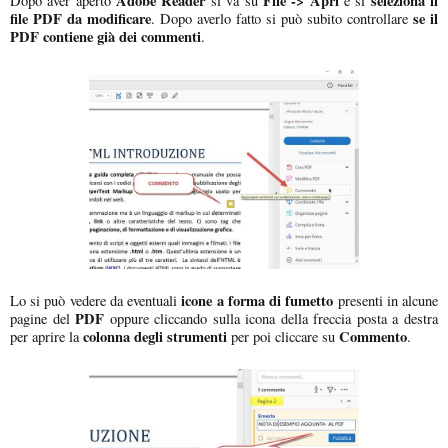
Adobe Reader
File -> Apri
seleziona il
Dopo aver aperto
si va su
e si
file PDF da modificare
se il
. Dopo averlo fatto si può subito controllare
PDF contiene già dei commenti
.
icone a forma di fumetto
Lo si può vedere da eventuali
presenti in alcune
PDF
pagine del
oppure cliccando sulla icona della freccia posta a destra
colonna degli strumenti
Commento
per aprire la
per poi cliccare su
.