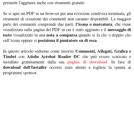
permette l'aggiunta anche con strumenti gratuiti.
Se si apre un PDF in un browser per una revisione condivisa terminata, gli
strumenti di creazione dei commenti non saranno disponibili. La maggior
l’icona o marcatura
parte dei commenti comprende due parti:
, che viene
messaggio di
visualizzata sulla pagina del PDF in cui è stato aggiunto e il
testo
nota a comparsa
visualizzato in una
quando si fa clic o doppio clic
posiziona il puntatore su di essa
sull’icona oppure si
.
Commenti, Allegati, Grafica e
In questo articolo vedremo come inserire
Timbri
Adobe Acrobat Reader DC
con
che può essere scaricato e
pagina di download
installato gratuitamente dalla sua
. In fase di
download dell'Installer
occorre stare attenti a togliere la spunta ai
programmi sponsor.