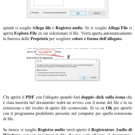
Allega file
Registra audio
Allega File
quindi si sceglie
o
. Se si sceglie
si
Esplora File
aprirà
in cui selezionare il file. Verrà aperta automaticamente
Proprietà
colore e forma dell'allegato
la finestra delle
per scegliere
.
PDF
doppio click sulla icona
Chi aprirà il
con l'allegato quando farà
che
è stata inserita nel documento vedrà un avviso con il nome del file e la su
OK
estensione e del rischio di aprire file sconosciuti. Si va su
per aprirlo
con il programma predefinito presente nel computer per quella estensione
di file.
Registra audio
Registratore Audio di
Se invece si sceglie
verrà aperto il
Windows
con cui registrare il file che poi sarà allegato al documento.