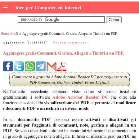
≡
Idee per Computer ed Internet
Home
pdf
Aggiungere gratis Commenti, Grafica, Allegati e Timbri a un PDF.
Aggiornato:
24/11/2017
|
Nessun commento :
Aggiungere gratis Commenti, Grafica, Allegati e Timbri a un PDF.
Come usare il gratuito Adobe Acrobat Reader DC per aggiungere ai
PDF Commenti, Grafica, Timbri, Firme Digitali.
Nell'articolo precedente abbiamo visto come si possa installare
Adobe Acrobat Reader DC
gratuitamente il software
che oltre alla
visualizzazione dei PDF
modificare
funzione classica della
ci permette di
i documenti PDF e arricchirli in diversi modi.
documento PDF
attivati o disattivati gli
In un
possono essere
strumenti per l'aggiunta di commenti, note, grafica e allegati in un
PDF
. Se sono disattivati solo chi ha creato inizialmente il documento sarà
in grado di aggiungere note o allegati. In linea di massima però un PDF ne