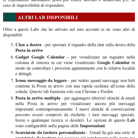
caso di impossibilità di rispondere.
ALTRI LAB DISPONIBILI
Oltre a questi Labs che ho attivato nel mio account ce ne sono altri di
disponibili:
Chat a destra
- per spostare il riquadro della chat sulla destra della
Posta in arrivo
Gadget Google Calendar -
per visualizzare un riquadro nella
Google Calendar
colonna di sinistra in cui viene visualizzato
in
modo da controllare i prossimi appuntamenti con le relative località
e dettagli.
Icona messaggio da leggere
- per vedere quanti messaggi non letti
contiene la Posta in arrivo con una rapida occhiata all'icona della
scheda. Questo lab funziona solo con Chrome e Firefox
Posta in arrivo multipla
- per aggiungere ulteriori elenchi di email
nella Posta in arrivo per visualizzare ancora più messaggi
importanti contemporaneamente. I nuovi elenchi di conversazioni
possono essere composti da etichette, i tuoi messaggi speciali,
Lab
bozze o qualunque ricerca si desideri. Le opzioni di questo
Impostazioni
sono configurabili nella pagina delle
.
Scorciatoie da tastiera personalizzate
- Gmail ha già una serie di
scorciatoie da tastiera
per navigare più rapidamente nella posta ma