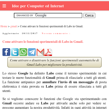
≡
Idee per Computer ed Internet
Home
gmail
Come attivare le funzioni sperimentali di Labs in Gmail.
Aggiornato:
18/11/2017
|
Nessun commento :
Come attivare le funzioni sperimentali di Labs in Gmail.
Come attivare o disattivare le funzioni sperimentali automatiche di
Gmail Labs per migliorare la produttività.
Google
Labs
Lo stesso
ha definito
come il terreno sperimentale in cui
Gmail
testare le nuove funzionalità di
prima di rilasciarle a tutti gli utenti.
annullare l'invio di un messaggio
La funzione antipanico per
di posta
Labs
elettronica è stata provata su
prima di essere rilasciata a tutti gli
utenti.
Se si vogliono conoscere le funzioni che Google sta sperimentando con
Gmail
Labs
occorre andare su
per attivarle anche solo per vedere se
possono aumentare la nostra produttività. Infatti in ogni attività in internet