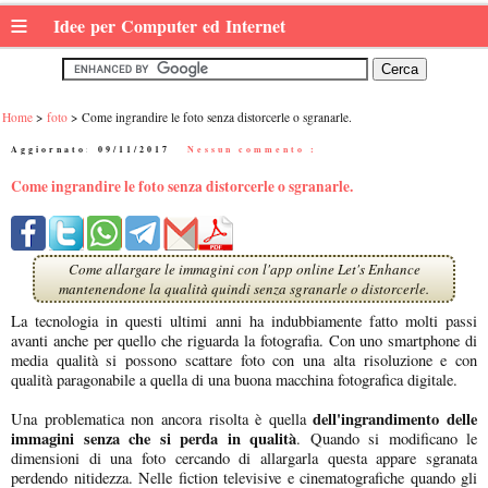
≡
Idee per Computer ed Internet
Home
foto
Come ingrandire le foto senza distorcerle o sgranarle.
Aggiornato:
09/11/2017
|
Nessun commento :
Come ingrandire le foto senza distorcerle o sgranarle.
Come allargare le immagini con l'app online Let's Enhance
mantenendone la qualità quindi senza sgranarle o distorcerle.
La tecnologia in questi ultimi anni ha indubbiamente fatto molti passi
avanti anche per quello che riguarda la fotografia. Con uno smartphone di
media qualità si possono scattare foto con una alta risoluzione e con
qualità paragonabile a quella di una buona macchina fotografica digitale.
dell'ingrandimento delle
Una problematica non ancora risolta è quella
immagini
senza che si perda in qualità
. Quando si modificano le
dimensioni di una foto cercando di allargarla questa appare sgranata
perdendo nitidezza. Nelle fiction televisive e cinematografiche quando gli