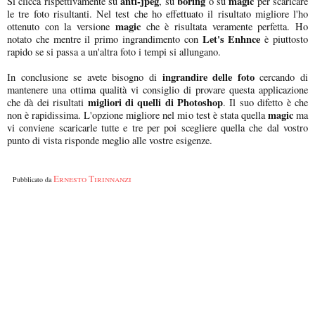
anti-jpeg
boring
magic
Si clicca rispettivamente su
, su
o su
per scaricare
le tre foto risultanti. Nel test che ho effettuato il risultato migliore l'ho
magic
ottenuto con la versione
che è risultata veramente perfetta. Ho
Let's Enhnce
notato che mentre il primo ingrandimento con
è piuttosto
rapido se si passa a un'altra foto i tempi si allungano.
ingrandire delle foto
In conclusione se avete bisogno di
cercando di
mantenere una ottima qualità vi consiglio di provare questa applicazione
migliori di quelli di Photoshop
che dà dei risultati
. Il suo difetto è che
magic
non è rapidissima. L'opzione migliore nel mio test è stata quella
ma
vi conviene scaricarle tutte e tre per poi scegliere quella che dal vostro
punto di vista risponde meglio alle vostre esigenze.
Ernesto Tirinnanzi
Pubblicato da