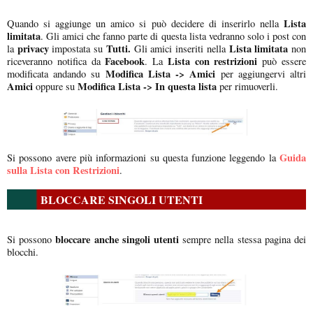
Lista
Quando si aggiunge un amico si può decidere di inserirlo nella
limitata
. Gli amici che fanno parte di questa lista vedranno solo i post con
privacy
Tutti.
Lista limitata
la
impostata su
Gli amici inseriti nella
non
Facebook
Lista con restrizioni
riceveranno notifica da
. La
può essere
Modifica Lista -> Amici
modificata andando su
per aggiungervi altri
Amici
Modifica Lista -> In questa lista
oppure su
per rimuoverli.
Guida
Si possono avere più informazioni su questa funzione leggendo la
sulla Lista con Restrizioni
.
BLOCCARE SINGOLI UTENTI
bloccare anche singoli utenti
Si possono
sempre nella stessa pagina dei
blocchi.