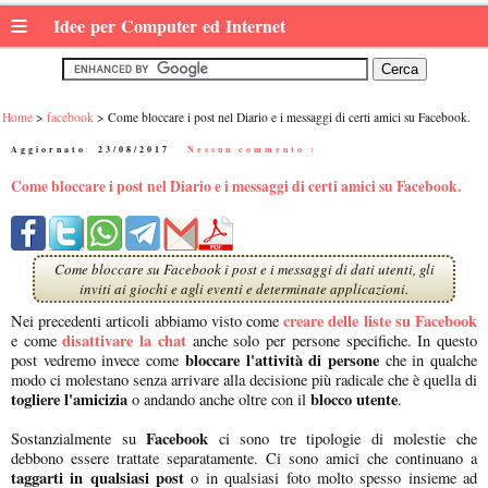
≡
Idee per Computer ed Internet
Home
facebook
Come bloccare i post nel Diario e i messaggi di certi amici su Facebook.
Aggiornato:
23/08/2017
|
Nessun commento :
Come bloccare i post nel Diario e i messaggi di certi amici su Facebook.
Come bloccare su Facebook i post e i messaggi di dati utenti, gli
inviti ai giochi e agli eventi e determinate applicazioni.
creare delle liste su Facebook
Nei precedenti articoli abbiamo visto come
disattivare la chat
e come
anche solo per persone specifiche. In questo
bloccare l'attività di persone
post vedremo invece come
che in qualche
modo ci molestano senza arrivare alla decisione più radicale che è quella di
togliere l'amicizia
blocco utente
o andando anche oltre con il
.
Facebook
Sostanzialmente su
ci sono tre tipologie di molestie che
debbono essere trattate separatamente. Ci sono amici che continuano a
taggarti in qualsiasi post
o in qualsiasi foto molto spesso insieme ad