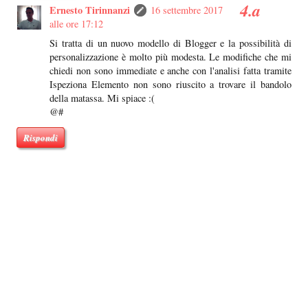
Ernesto Tirinnanzi
16 settembre 2017
alle ore 17:12
Si tratta di un nuovo modello di Blogger e la possibilità di
personalizzazione è molto più modesta. Le modifiche che mi
chiedi non sono immediate e anche con l'analisi fatta tramite
Ispeziona Elemento non sono riuscito a trovare il bandolo
della matassa. Mi spiace :(
@#
Rispondi