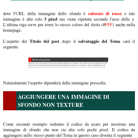
colorato di rosso
dove l'URL della immagine dello sfondo è
e tale
3 pixel
immagine è alta solo
ma viene ripetuta secondo l'asse delle y.
L'ultima riga serve per avere lo stesso colore del titolo (#
FFF
) anche nella
homepage.
Titolo del post
salvataggio del Tema
L'aspetto del
dopo il
sarà il
seguente
Naturalmente l'aspetto dipenderà dalla immagine prescelta.
AGGIUNGERE UNA IMMAGINE DI
SFONDO NON TEXTURE
Come secondo esempio vediamo il codice da usare per mostrare una
immagine di sfondo che non sia alta solo pochi pixel. Il codice da
aggiungere nello stesso punto del Tema in questo caso diventa il seguente