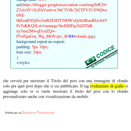
url(
https://blogger.googleusercontent.com/img/b/R29v
Z2xl/AVvXsEhVmttvw3bC5VBs7jGTFVJUfJ9Qhss
0NE-
0hEmRNQDx5mBZEIDT59DWxQrhf4RaoBIzxS4V
PsTaKKQJLeti1umnpgz3hsHMDg1bZ0TkR-
uy3mn2MwqDynZQw-
PVePguGnt_Wg_MOVzjrs_B/
800
/sfondo.jpg
);
background-repeat:no-repeat;
padding:
5px 10px
;
font-size:
24px
;
}
</style>
che servirà per mostrare il Titolo del post con una immagine di sfondo
solo per quel post dopo che si sia pubblicato. Il tag
evidenziato di giallo
si
aggiunge solo se si vuole mostrare il titolo del post con lo sfondo
personalizzato anche con visualizzazione da mobile.
Ernesto Tirinnanzi
Pubblicato da