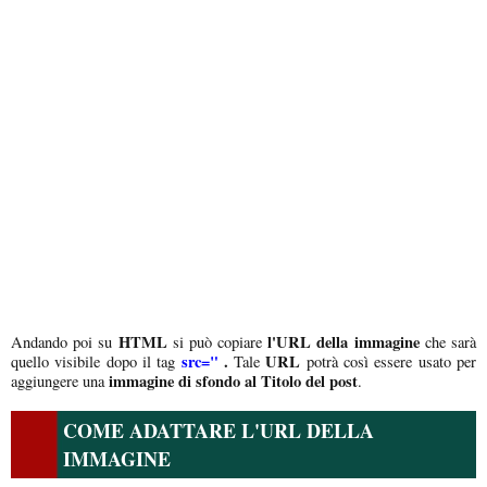
HTML
l'URL della immagine
Andando poi su
si può copiare
che sarà
src="
.
URL
quello visibile dopo il tag
Tale
potrà così essere usato per
immagine di sfondo al Titolo del post
aggiungere una
.
COME ADATTARE L'URL DELLA
IMMAGINE