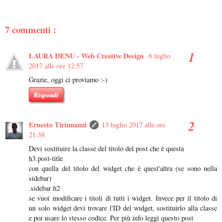
7 commenti :
LAURA DENU - Web Creative Design
6 luglio
2017 alle ore 12:57
Grazie, oggi ci proviamo :-)
Rispondi
Ernesto Tirinnanzi
13 luglio 2017 alle ore
21:38
Devi sostituire la classe del titolo del post che è questa
h3.post-title
con quella del titolo del widget che è quest'altra (se sono nella
sidebar)
.sidebar h2
se vuoi modificare i titoli di tutti i widget. Invece per il titolo di
un solo widget devi trovare l'ID del widget, sostituirlo alla classe
e poi usare lo stesso codice. Per più info leggi questo post