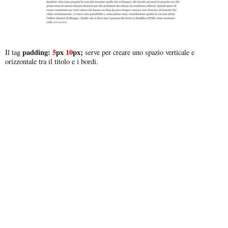
padding:
5
px
10
px;
Il tag
serve per creare uno spazio verticale e
orizzontale tra il titolo e i bordi.