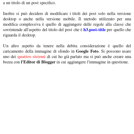
a un titolo di un post specifico.
Inoltre si può decidere di modificare i titoli dei post solo nella versione
desktop o anche nella versione mobile. Il metodo utilizzato per una
modifica complessiva è quello di aggiungere delle regole alla classe che
h3.post-title
sovrintende all'aspetto del titolo del post che è
per quello che
riguarda il desktop.
Un altro aspetto da tenere nella debita considerazione è quello del
Google Foto
caricamento della immagine di sfondo in
. Si possono usare
quattro sistemi
uno dei
di cui ho già parlato ma si può anche creare una
l'Editor di Blogger
bozza con
in cui aggiungere l'immagine in questione.