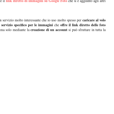
link diretto di immagini su Google Foto
e il
che si è aggiunto agli altri
caricare al volo
n servizio molto interessante che io uso molto spesso per
servizio specifico per le immagini
offre il link diretto delle foto
n
che
creazione di un account
ma solo mediante la
si può sfruttare in tutta la