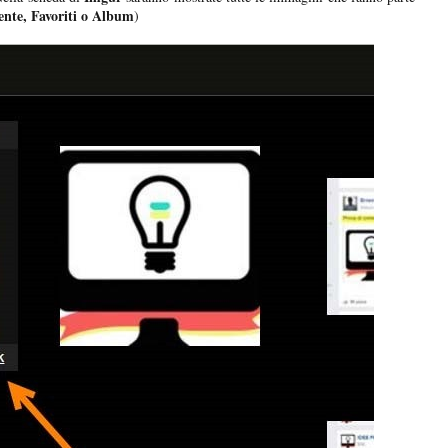
nte, Favoriti o Album
)