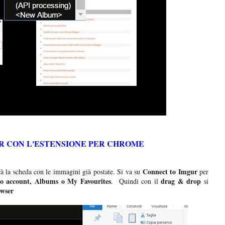
R CON L'ESTENSIONE PER CHROME
Connect to Imgur
à la scheda con le immagini già postate. Si va su
per
ro account, Albums o My Favourites
drag & drop
. Quindi con il
si
owser