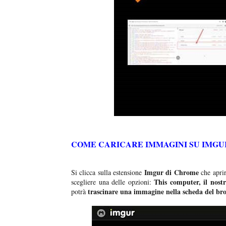
COME CARICARE IMMAGINI SU IMGU
Imgur di Chrome
Si clicca sulla estensione
che aprir
This computer, il nost
scegliere una delle opzioni:
trascinare una immagine nella scheda del br
potrà