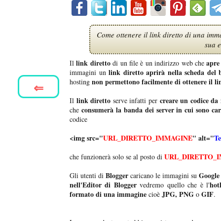
Come ottenere il link diretto di una imm
sua 
link diretto
apre
Il
di un file è un indirizzo web che
link diretto aprirà nella scheda del
immagini un
non permettono facilmente di ottenere il lin
hosting
⇐
link diretto
creare un codice da
Il
serve infatti per
consumerà la banda dei server in cui sono car
che
codice
<img src="
URL_DIRETTO_IMMAGINE
" alt="
Te
URL_DIRETTO_
che funzionerà solo se al posto di
Blogger
Google
Gli utenti di
caricano le immagini su
nell'Editor di Blogger
hot
vedremo quello che è l'
formato di una immagine
JPG, PNG
GIF
cioè
o
.