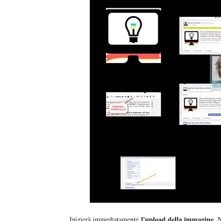
l'upload della immagine
Inizierà immediatamente
. 