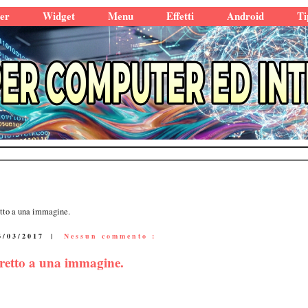
er
Widget
Menu
Effetti
Android
Ti
etto a una immagine.
6/03/2017
|
Nessun commento :
iretto a una immagine.