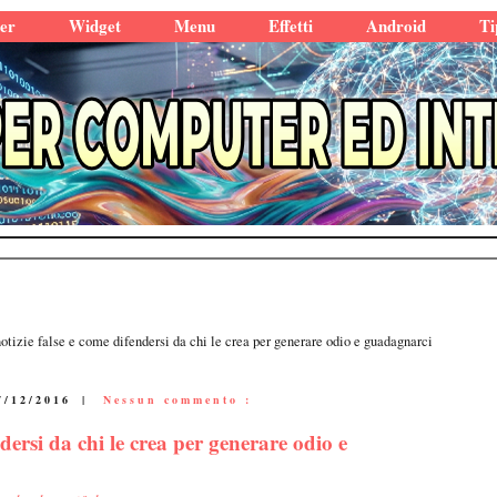
er
Widget
Menu
Effetti
Android
Ti
tizie false e come difendersi da chi le crea per generare odio e guadagnarci
7/12/2016
|
Nessun commento :
dersi da chi le crea per generare odio e