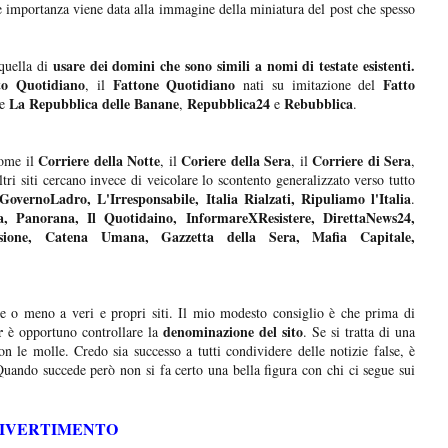
e importanza viene data alla immagine della miniatura del post che spesso
usare dei domini che sono simili a nomi di testate esistenti.
quella di
o Quotidiano
Fattone Quotidiano
Fatto
, il
nati su imitazione del
La Repubblica delle Banane
Repubblica24
Rebubblica
e
,
e
.
Corriere della Notte
Coriere della Sera
Corriere di Sera
ome il
, il
, il
,
ltri siti cercano invece di veicolare lo scontento generalizzato verso tutto
eGovernoLadro,
L'Irresponsabile, Italia Rialzati, Ripuliamo l'Italia
.
a, Panorana, Il Quotidaino, InformareXResistere, DirettaNews24,
sione, Catena Umana, Gazzetta della Sera, Mafia Capitale,
e o meno a veri e propri siti. Il mio modesto consiglio è che prima di
r
denominazione del sito
è opportuno controllare la
. Se si tratta di una
n le molle. Credo sia successo a tutti condividere delle notizie false, è
uando succede però non si fa certo una bella figura con chi ci segue sui
DIVERTIMENTO