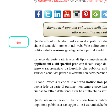
Ernesto Tirinnanzi
By
con etichette
condividere
,
f
Elenco di 4 app con cui creare delle fal
allo scopo di creare o
⇐
Questo articolo intendo dividerlo in due parti ben d
che è il tema del momento nel web. Vale a dire come
politico della nazione
guadagnandoci pure dei soldi.
La seconda parte sarà invece di tipo completament
applicazioni e siti specifici
però con il solo scopo di
Lercio.it
senso è rappresentato da
che pubblica noti
satirici e condivisi perché divertenti non certo perché v
siti che si inventano notizie non p
Ci sono invece
buona fede da parte di persone, non sempre poco istru
cui hanno letto e delle fonti a cui ha attinto chi ha scrit
Questi siti monetizzano il traffico con banner pubb
l'opinione pubblica a vantaggio di tesi estremistiche b