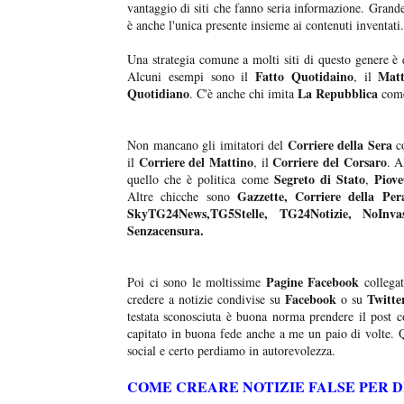
vantaggio di siti che fanno seria informazione. Grand
è anche l'unica presente insieme ai contenuti inventati.
Una strategia comune a molti siti di questo genere è 
Fatto Quotidaino
Matt
Alcuni esempi sono il
, il
Quotidiano
La Repubblica
. C'è anche chi imita
com
Corriere della Sera
Non mancano gli imitatori del
c
Corriere del Mattino
Corriere del Corsaro
il
, il
. A
Segreto di Stato
Piov
quello che è politica come
,
Gazzette, Corriere della Per
Altre chicche sono
SkyTG24News,TG5Stelle, TG24Notizie, NoInva
Senzacensura.
Pagine Facebook
Poi ci sono le moltissime
collegat
Facebook
Twitte
credere a notizie condivise su
o su
testata sconosciuta è buona norma prendere il post co
capitato in buona fede anche a me un paio di volte. Q
social e certo perdiamo in autorevolezza.
COME CREARE NOTIZIE FALSE PER 