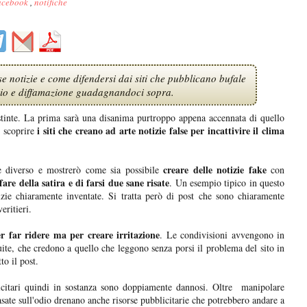
acebook
,
notifiche
se notizie e come difendersi dai siti che pubblicano bufale
dio e diffamazione guadagnandoci sopra.
istinte. La prima sarà una disanima purtroppo appena accennata di quello
i siti che creano ad arte notizie false
per incattivire il clima
 scoprire
creare delle notizie fake
e diverso e mostrerò come sia possibile
con
fare della satira e di farsi due sane risate
. Un esempio tipico in questo
zie chiaramente inventate. Si tratta però di post che sono chiaramente
eritieri.
er far ridere ma per creare irritazione
. Le condivisioni avvengono in
ite, che credono a quello che leggono senza porsi il problema del sito in
to il post.
licitari quindi in sostanza sono doppiamente dannosi. Oltre manipolare
asate sull'odio drenano anche risorse pubblicitarie che potrebbero andare a