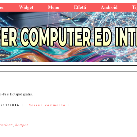
er
Widget
Menu
Effetti
Android
Ti
-Fi e Hotspot gratis.
0/11/2016
|
Nessun commento :
icazione
,
hotspot