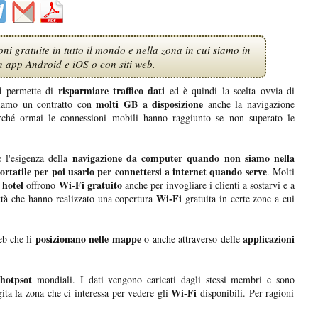
i gratuite in tutto il mondo e nella zona in cui siamo in
 app Android e iOS o con siti web.
i
risparmiare traffico dati
permette di
ed è quindi la scelta ovvia di
molti GB a disposizione
biamo un contratto con
anche la navigazione
ché ormai le connessioni mobili hanno raggiunto se non superato le
navigazione da computer quando non siamo nella
 l'esigenza della
portatile per poi usarlo per connettersi a internet quando serve
. Molti
 hotel
Wi-Fi gratuito
offrono
anche per invogliare i clienti a sostarvi e a
Wi-Fi
ittà che hanno realizzato una copertura
gratuita in certe zone a cui
posizionano nelle mappe
applicazioni
web che li
o anche attraverso delle
hotpsot
mondiali. I dati vengono caricati dagli stessi membri e sono
Wi-Fi
gita la zona che ci interessa per vedere gli
disponibili. Per ragioni