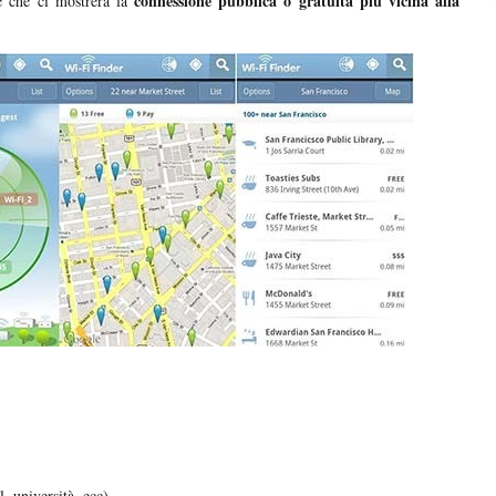
connessione pubblica o gratuita più vicina alla
 che ci mostrerà la
l, università, ecc)