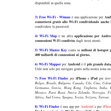
disponibili in quella zona.
3)
Free Wi-Fi - Wiman
And
è una applicazione per
connettersi gratis allo Wi-Fi condividendo anche 
condividere la password.
4)
Wi-Fi Map
applicazione per Andro
è un altra
connessioni W-Fi condivise
dagli stessi utenti.
5)
Wi-Fi Master Key
milioni di hotspot g
conta su
400 miliardi di connessioni al giorno.
6)
Wi-Fi Mapper
Android
più grande data
per
è il
Utile non solo per navigare gratis nella nostra zona ma
7)
Free Wi-Fi Finder
iPhone
iPad
per
e
per trov
Belgio, Brasile, Bulgaria, Canada, Cile, Cina, Colo
Germania, Grecia, Hong Kong, Ungheria, India, In
Messico, Paesi Bassi, Nuova Zelanda, Norvegia, Fil
Africa, Sud Corea, Spagna, Svezia, Svizzera, Taiwan,
8) Wi-Fi Finder
Android
iPho
è una app per
e per