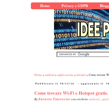
Home
Privacy e GDPR
Blogg
Home
android
applicazione
hotspot
Come trovare Wi
Pubblicato il 30/11/16
- aggiornato il
3
Come trovare Wi-Fi e Hotspot gratis.
Ernesto Tirinnanzi
By
con etichette
android
,
appl