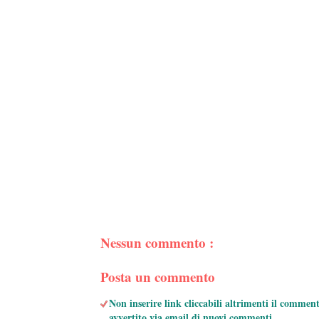
Nessun commento :
Posta un commento
Non inserire link cliccabili altrimenti il commen
avvertito via email di nuovi commenti.