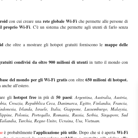
roid
rete globale Wi-Fi
con cui creare una
che permette alle persone di
il proprio Wi-Fi
. C'è un sistema che permette agli utenti di farlo senza
id
mappe delle
che oltre a mostrare gli hotspot gratuiti forniscono le
ratuiti condivisi da oltre 900 milioni di utenti
in tutto il mondo con
base del mondo per gli Wi-Fi gratis
650 milioni di hotspot.
con oltre
 anche all'estero.
hotspot free
50 paesi
are gli
in più di
:
Argentina, Australia, Austria,
mbia, Croazia, Repubblica Ceca, Danimarca, Egitto, Finlandia, Francia,
donesia, Irlanda, Israele, Italia, Giappone, Lussemburgo, Malaysia,
ippine, Polonia, Portogallo, Romania, Russia, Serbia, Singapore, Sud
 Tailandia, Turchia, Regno Unito, Ucraina, Usa, Vietnam.
ne
l'applicazione più utile
Wi-Fi
è probabilmente
. Dopo che si è aperta