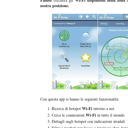
Finder
Wi-Fi disponibili nella zona
cercherà gli
e
nostra posizione.
Con questa app si hanno le seguenti funzionalità:
Wi-Fi
Ricerca di hotspot
intorno a noi
Wi-Fi
Cerca le connessioni
in tutto il mondo
Dettagli sugli hotspot con indicazioni stradali
Filtra i risultati per luogo o tipologia (bar, hote