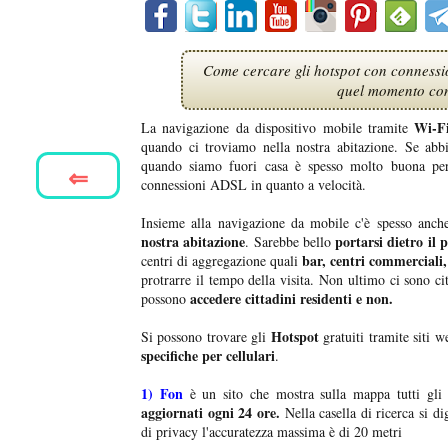
Come cercare gli hotspot con connession
quel momento con
Wi-F
La navigazione da dispositivo mobile tramite
quando ci troviamo nella nostra abitazione. Se ab
quando siamo fuori casa è spesso molto buona per
⇐
connessioni ADSL in quanto a velocità.
Insieme alla navigazione da mobile c'è spesso anche
nostra abitazione
portarsi dietro il 
. Sarebbe bello
bar, centri commerciali,
centri di aggregazione quali
protrarre il tempo della visita. Non ultimo ci sono c
accedere cittadini residenti e non.
possono
Hotspot
Si possono trovare gli
gratuiti tramite siti 
specifiche per cellulari
.
1)
Fon
è un sito che mostra sulla mappa tutti gli
aggiornati ogni 24 ore.
Nella casella di ricerca si di
di privacy l'accuratezza massima è di 20 metri